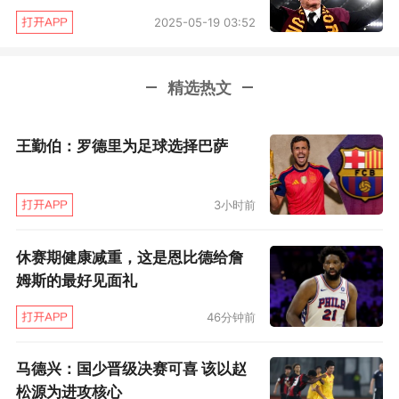
2025-05-19 03:52
精选热文
王勤伯：罗德里为足球选择巴萨
3小时前
休赛期健康减重，这是恩比德给詹
姆斯的最好见面礼
46分钟前
马德兴：国少晋级决赛可喜 该以赵
松源为进攻核心