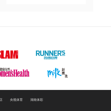
店
央视体育
湖南体彩