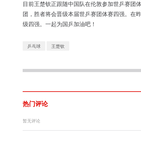
目前王楚钦正跟随中国队在伦敦参加世乒赛团体
团，胜者将会晋级本届世乒赛团体赛四强。在
级四强。一起为国乒加油吧！
乒乓球
王楚钦
热门评论
暂无评论