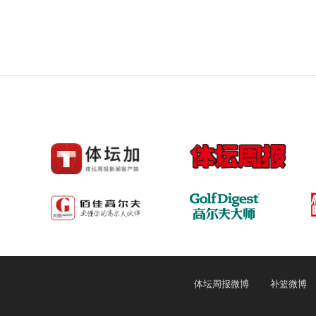
体坛周报微博
补篮微博