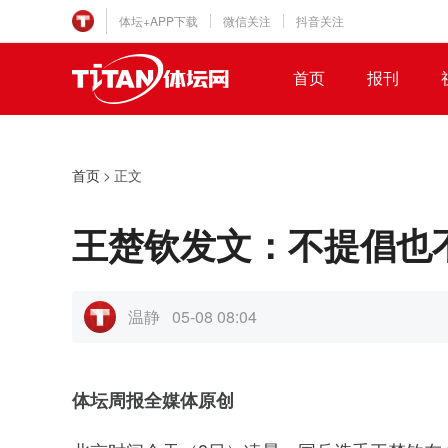
体坛+APP下载
微信关注
抖音关注
首页
报刊
首页
>
正文
王楚钦发文：不提倡也
温静
05-08 08:04
体坛周报全媒体原创