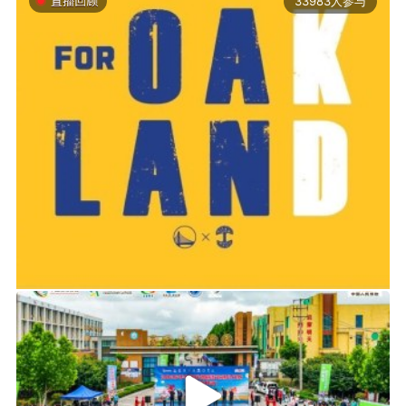
33983人参与
第79分钟，利物浦获得角球机会，范戴克头球攻
门击中立柱。
利物浦阵容：马马尔达什维利 / 柯蒂斯·琼斯、科
2019-06-14 01:03
纳特（77’乔·戈麦斯）、范戴克、凯尔凯兹 / 赫拉
2026年中国轮滑刷街竞速公开赛（山东莒县站）
芬贝赫、麦卡利斯特 / 弗林蓬、索博斯洛伊、恩
古莫哈（67’伊萨克） / 哈克波（77’费代里科·基
耶萨）
切尔西阵容：菲利普·约根森 / 古斯托、韦斯利·福