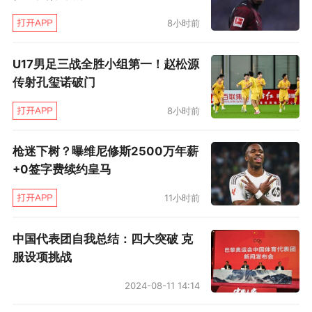
8小时前
第49分钟，凯塞多送出直塞，库库雷利亚前插得
U17男足三战全胜小组第一！赵松源
传射孔玺诺破门
球，送出横传，范戴克碰到球，马马尔达什维利
将球挡出，帕尔默跟进破门。VAR随后介入，确
8小时前
认库库雷利亚越位在先，进球无效。
枪迷下树？曝维尼修斯2500万年薪
+0签字费续约皇马
11小时前
中国代表团自我总结：四大突破 克
服设项挑战
2024-08-11 14:14