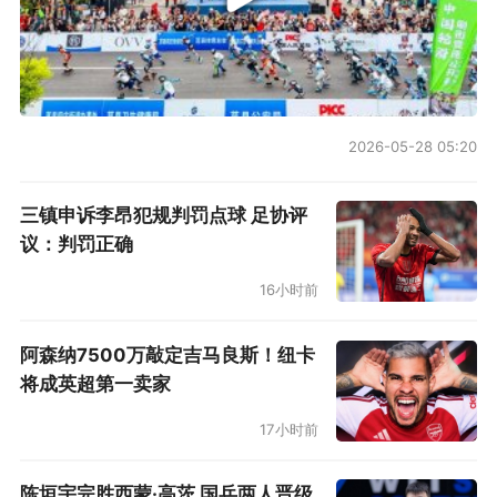
法纳、科尔威尔、哈托 / 安德雷·桑托斯（63’里斯
·詹姆斯）、莫伊塞斯·凯塞多 / 帕尔默、恩佐·费尔
南德斯、库库雷利亚 / 若昂·佩德罗
2026-05-28 05:20
三镇申诉李昂犯规判罚点球 足协评
议：判罚正确
16小时前
阿森纳7500万敲定吉马良斯！纽卡
将成英超第一卖家
17小时前
陈垣宇完胜西蒙·高茨 国乒两人晋级