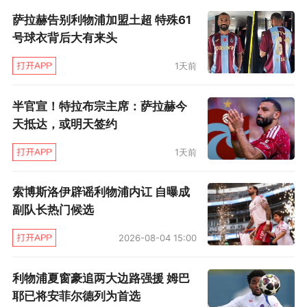
第31分钟，凯塞多送出挑传，库库雷利亚快速前
萨拉赫告别利物浦加盟土超 特殊61
号球衣背后大有来头
插，马马尔达什维利将球扑住。
1天前
半官宣！特拉布宗主席：萨拉赫今
天抵达，或明天签约
1天前
索博斯洛伊辟谣利物浦内讧 自曝成
副队长热门候选
第35分钟，恩佐开出任意球，福法纳抢点但似乎
2026-08-04 15:00
没有碰到皮球，球击中立柱入网，英超官方将此
球算在恩佐名下。切尔西将比分扳为1比1。
利物浦夏窗豪追两大边路强援 姆巴
耶已将安菲尔德列为首选