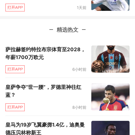
1天前
精选热文
萨拉赫签约特拉布宗体育至2028，
年薪1700万欧元
第38分钟，恩佐劲射，马马尔达什维利将球挡
6小时前
出。
皇萨争夺“世一腰”，罗德里神往红
蓝？
8小时前
皇马为19岁飞翼豪掷1.4亿，迪奥曼
德压贝林称新王