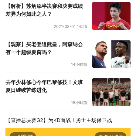
第58分钟，哈克波头球摆渡，柯蒂斯·琼斯头球破
【解析】苏炳添半决赛和决赛成绩
门，边裁举旗示意越位在先，进球无效。
差异为何如此之大？
2021-08-01 14:25
【观察】买老登追熊皇，阿森纳会
有一个超级夏窗吗？
14小时前
去年少林修心今年巴黎修技！文班
夏日继续苦练进化
第71分钟，索博斯洛伊劲射，约根森将球扑出。
15小时前
【直播总决赛G2】为KD而战！勇士主场保卫战