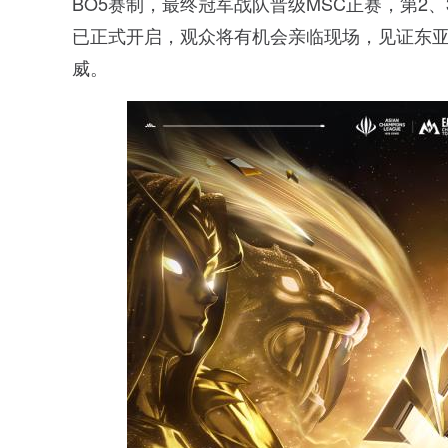
BO5赛制，最终冠军战队晋级MSC正赛，第2
已正式开启，观众将有机会亲临现场，见证东
威。