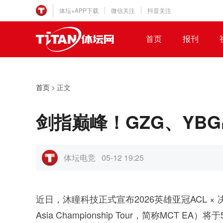
体坛+APP下载
微信关注
抖音关注
首页
报刊
首页
>
正文
剑指巅峰！GZG、YB
体坛电竞
05-12 19:25
近日，沐瞳科技正式宣布2026英雄亚冠ACL × 
Asia Championship Tour，简称MCT