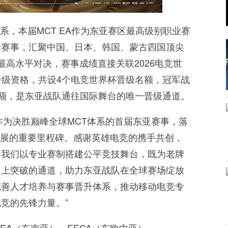
系，本届MCT EA作为东亚赛区最高级别职业赛
际赛事，汇聚中国、日本、韩国、蒙古四国顶尖
高水平对决，赛事成绩直接关联2026电竞世
6）晋级资格，共设4个电竞世界杯晋级名额，冠军战
外卡名额，是东亚战队通往国际舞台的唯一晋级通道。
EA作为决胜巅峰全球MCT体系的首届东亚赛事，落
发展的重要里程碑。感谢英雄电竞的携手共创，
。我们以专业赛制搭建公平竞技舞台，既为老牌
向上突破的通道，助力东亚战队在全球赛场绽放
完善人才培养与赛事晋升体系，推动移动电竞专
竞的先锋力量。”
EA（东南亚）、EECA（东欧中亚）、