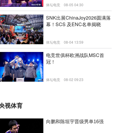
体坛电竞
08-05 04:30
新闻
SNK出展ChinaJoy2026圆满落
幕！SCS 及ENC名单揭晓
体坛电竞
08-04 13:59
新闻
电竞世俱杯欧洲战队MSC首
冠！
体坛电竞
08-02 09:23
新闻