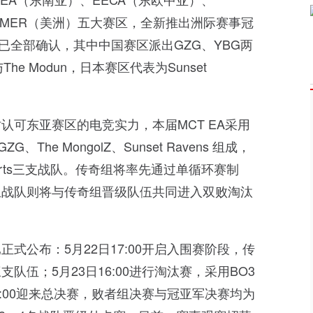
AMER（美洲）五大赛区，全新推出洲际赛事冠
已全部确认，其中中国赛区派出GZG、YBG两
The Modun，日本赛区代表为Sunset
可东亚赛区的电竞实力，本届MCT EA采用
e MongolZ、Sunset Ravens 组成，
Esports三支战队。传奇组将率先通过单循环赛制
组战队则将与传奇组晋级队伍共同进入双败淘汰
式公布：5月22日17:00开启入围赛阶段，传
伍；5月23日16:00进行淘汰赛，采用BO3
7:00迎来总决赛，败者组决赛与冠亚军决赛均为