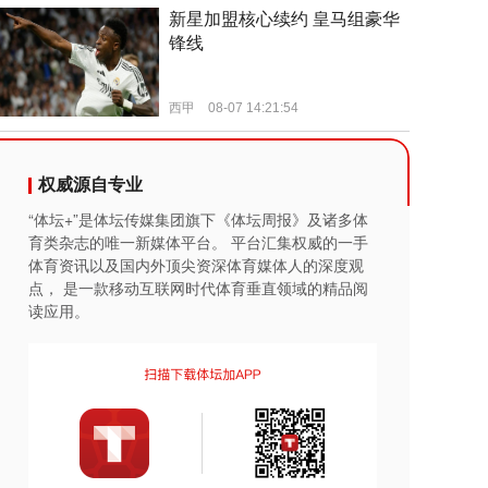
权威源自专业
“体坛+”是体坛传媒集团旗下《体坛周报》及诸多体
育类杂志的唯一新媒体平台。 平台汇集权威的一手
体育资讯以及国内外顶尖资深体育媒体人的深度观
点， 是一款移动互联网时代体育垂直领域的精品阅
读应用。