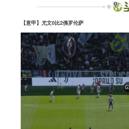
【意甲】尤文0比2佛罗伦萨