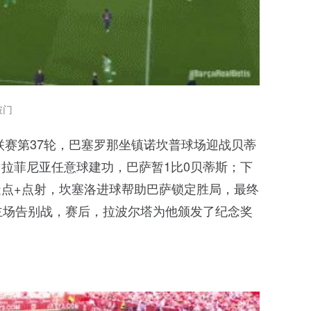
破门
季西甲联赛第37轮，巴塞罗那坐镇诺坎普球场迎战贝蒂
拉菲尼亚任意球建功，巴萨暂1比0贝蒂斯；下
点+点射，坎塞洛进球帮助巴萨锁定胜局，最终
主场告别战，赛后，拉波尔塔为他颁发了纪念奖