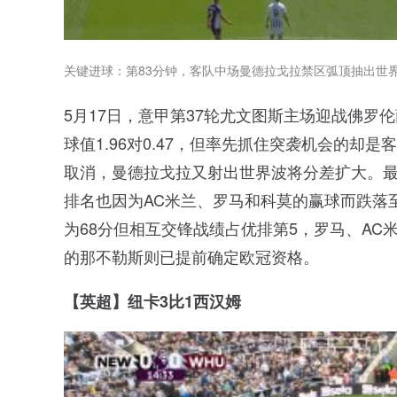
关键进球：第83分钟，客队中场曼德拉戈拉禁区弧顶抽出世
5月17日，意甲第37轮尤文图斯主场迎战佛罗
球值1.96对0.47，但率先抓住突袭机会的
取消，曼德拉戈拉又射出世界波将分差扩大。最
排名也因为AC米兰、罗马和科莫的赢球而跌落
为68分但相互交锋战绩占优排第5，罗马、AC米
的那不勒斯则已提前确定欧冠资格。
【英超】纽卡3比1西汉姆