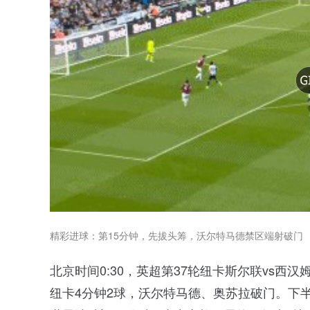
精彩进球：第15分钟，先拔头筹，沃尔特马德禁区端射破门
北京时间0:30，英超第37轮纽卡斯尔联vs
纽卡4分钟2球，沃尔特马德、奥苏拉破门。下