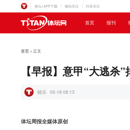
体坛+APP下载
微信关注
抖音关注
首页
报刊
首页
>
正文
【早报】意甲“大逃杀
姚乐
05-18 08:13
体坛周报全媒体原创