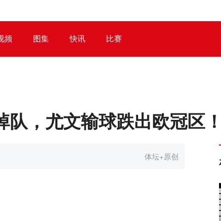
视频
图集
快讯
比赛
”掉队，尤文输球跌出欧冠区
体坛+原创