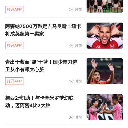
2小时前
阿森纳7500万敲定吉马良斯！纽卡
将成英超第一卖家
4小时前
青出于蓝而“晟”于蓝！国少带刀侍
卫从小有颗大心脏
4小时前
梅西2球1助！与卡塞米罗梦幻联
动，迈阿密4比2大胜
6小时前