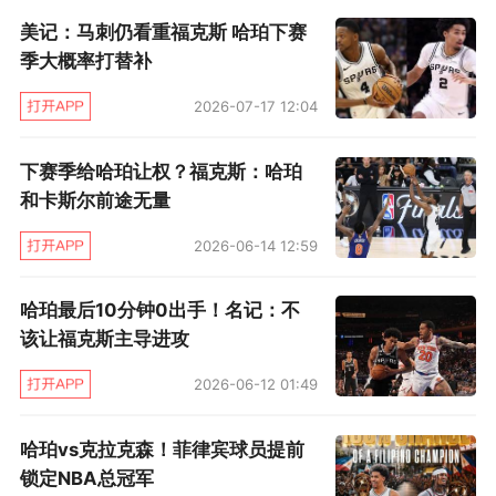
美记：马刺仍看重福克斯 哈珀下赛
季大概率打替补
2026-07-17 12:04
等到比赛打到最后时刻，雷霆后卫米切尔又在一
下赛季给哈珀让权？福克斯：哈珀
个回合顶到了大腿，提前退出比赛。
和卡斯尔前途无量
值得一提的是，马刺后卫福克斯还在因脚踝高位
2026-06-14 12:59
扭伤缺席，他已经错过了西决的前两战。两队各
哈珀最后10分钟0出手！名记：不
有2名重要球员遭遇伤病，谁能更早、状态更好地
该让福克斯主导进攻
复出，将很可能帮助球队向总决赛迈进。
2026-06-12 01:49
（文/柴夫）
哈珀vs克拉克森！菲律宾球员提前
锁定NBA总冠军