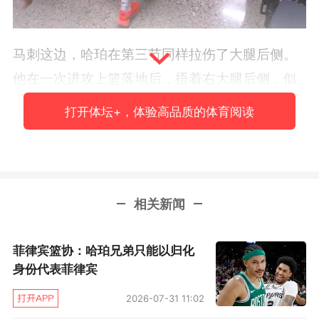
马刺这边，哈珀在第三节同样拉伤了大腿后侧。
他在一次进攻上篮落地后，捂着右大腿后侧，似
乎拉伤了腿部。随后哈珀走回更衣室，他一度小
打开体坛+，体验高品质的体育阅读
跑着想要回到场边，但最终被球队人员劝回，并
提前退出了比赛。赛后，马刺主帅米奇·约翰逊透
露哈珀将接受核磁共振检查。
相关新闻
菲律宾篮协：哈珀兄弟只能以归化
身份代表菲律宾
2026-07-31 11:02