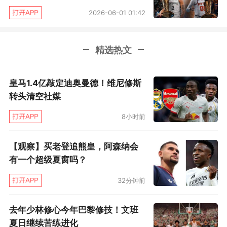
2026-06-01 01:42
精选热文
皇马1.4亿敲定迪奥曼德！维尼修斯
转头清空社媒
8小时前
【观察】买老登追熊皇，阿森纳会
有一个超级夏窗吗？
32分钟前
去年少林修心今年巴黎修技！文班
夏日继续苦练进化