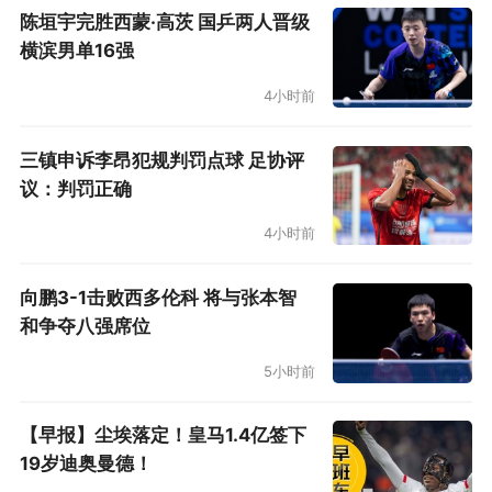
陈垣宇完胜西蒙·高茨 国乒两人晋级
横滨男单16强
4小时前
三镇申诉李昂犯规判罚点球 足协评
议：判罚正确
4小时前
向鹏3-1击败西多伦科 将与张本智
和争夺八强席位
5小时前
【早报】尘埃落定！皇马1.4亿签下
19岁迪奥曼德！