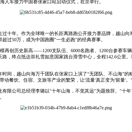
山向海人车接力中国赛张家口站启动仪式，在京举行。
已走过十年。作为全球唯一的长距离路跑公开接力赛品牌，越山向海
超过50万，成为中国跑圈"一生必跑"的经典赛事。
规模再创历史新高——1200支队伍、6000名跑者、1200台
，终点抵达崇礼雪如意国家跳台滑雪中心，全程142.6公里。赛
时间，越山向海万千团队在张家口上演了“无团队、不山海”的
动餐饮、住宿、文旅等产业的繁荣，让'流量'真正变为'留量'。
有限公司总经理李璐以"十年山海，不觉其远"为题致辞。"十
。