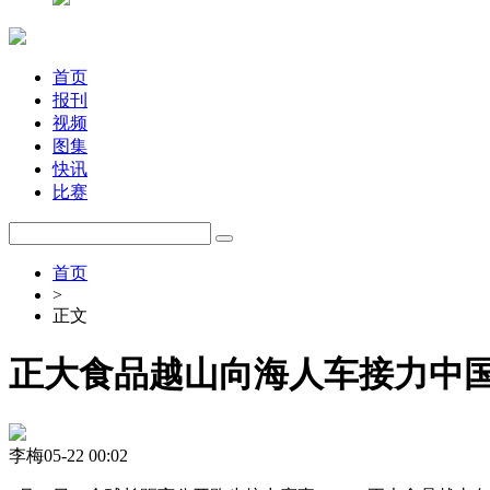
首页
报刊
视频
图集
快讯
比赛
首页
>
正文
正大食品越山向海人车接力中
李梅
05-22 00:02