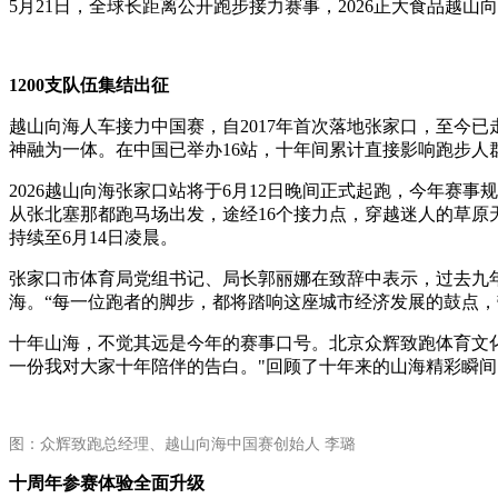
5月21日，全球长距离公开跑步接力赛事，2026正大食品越
1200支队伍集结出征
越山向海人车接力中国赛，自2017年首次落地张家口，至今
神融为一体。在中国已举办16站，十年间累计直接影响跑步人群
2026越山向海张家口站将于6月12日晚间正式起跑，今年赛事
从张北塞那都跑马场出发，途经16个接力点，穿越迷人的草原天路
持续至6月14日凌晨。
张家口市体育局党组书记、局长郭丽娜在致辞中表示，过去九年
海。“每一位跑者的脚步，都将踏响这座城市经济发展的鼓点，带
十年山海，不觉其远是今年的赛事口号。北京众辉致跑体育文化
一份我对大家十年陪伴的告白。"回顾了十年来的山海精彩瞬间
图：众辉致跑总经理、越山向海中国赛创始人 李璐
十周年参赛体验全面升级