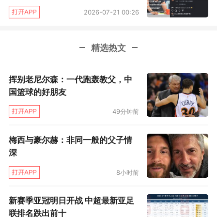
2026-07-21 00:26
第58分钟，西拉点射为客队扳回一球。
精选热文
挥别老尼尔森：一代跑轰教父，中
国篮球的好朋友
49分钟前
梅西与豪尔赫：非同一般的父子情
深
第63分钟，C罗主罚任意球再次将比分差距拉大
8小时前
到2球，3比1！
新赛季亚冠明日开战 中超最新亚足
联排名跌出前十