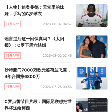
【人物】迪奥曼德：天堂里的妹
妹，手写的C罗球衣
第34分钟，费利克斯角球助攻马内首开纪录，胜
2026-08-07 04:57
利1比0领先。
谣言过后这一回保真吗？《太阳
报》：C罗下周六结婚
2026-08-02 02:45
沙特豪门7000万欧元签荷兰飞翼，
4年合同挣6800万
2026-07-25 00:56
C罗点赞节目片段：国际足联想把世
第52分钟，科芒再下一城，比分扩大到2比0。
界杯送给梅西