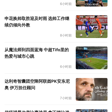
伯俱乐部冠军杯则是36冠），也是2020年意甲
6小时前
冠军之后的生涯第8个联赛冠军。
申花换帅取胜迎及时雨 选帅工作继
续仍倾向外教
8小时前
从魔法师到四面蓝海 中超Tifo里的
热爱与城市心跳
6小时前
达利奇智囊团空降阿联酋PK安东尼
奥 伊万担任顾问
7小时前