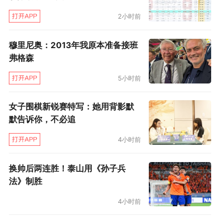
2小时前
穆里尼奥：2013年我原本准备接班
弗格森
5小时前
女子围棋新锐赛特写：她用背影默
第81分钟，C罗独中两元，彻底锁定胜局。
默告诉你，不必追
4小时前
换帅后两连胜！泰山用《孙子兵
法》制胜
4小时前