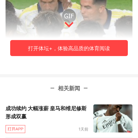
打开体坛+，体验高品质的体育阅读
利雅得胜利本场主力尽出，志在必得。C罗赛前
动员慷慨激昂！
相关新闻
成功续约 大幅涨薪 皇马和维尼修斯
形成双赢
1天前