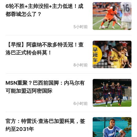
6轮不胜+主帅没招+主力低迷！成
都蓉城怎么了？
5小时前
【早报】阿森纳不敌多特丢冠！查
洛巴正式转会科莫！
8小时前
MSN重聚？巴西前国脚：内马尔有
可能加盟迈阿密国际
全场比赛结束，利雅得胜利最终4比1大获全胜，
6小时前
赛后颁奖礼，C罗以队长身份举起冠军奖杯，完
成期待已久的梦幻加冕！这是C罗职业生涯的第
官方：特雷沃·查洛巴加盟科莫，签
约至2031年
37个冠军（若不算2023年半邀请赛性质的阿拉