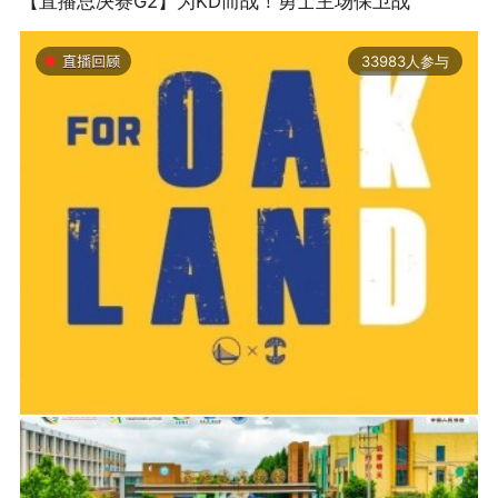
【直播总决赛G2】为KD而战！勇士主场保卫战
33983人参与
2019-06-14 01:03
2026年中国轮滑刷街竞速公开赛（山东莒县站）