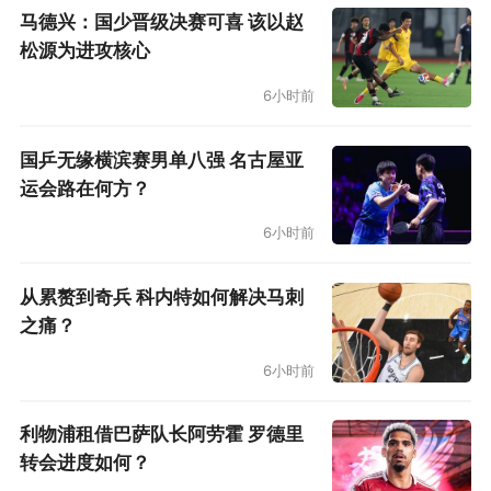
马德兴：国少晋级决赛可喜 该以赵
国际帆船赛等重大赛事相继落地，象山在大型帆
松源为进攻核心
船赛事组织运营方面积累了系统经验，这座滨海
6小时前
城市正逐步成长为长三角地区帆船运动的重要承
载地。
国乒无缘横滨赛男单八强 名古屋亚
运会路在何方？
6小时前
从累赘到奇兵 科内特如何解决马刺
之痛？
6小时前
利物浦租借巴萨队长阿劳霍 罗德里
转会进度如何？