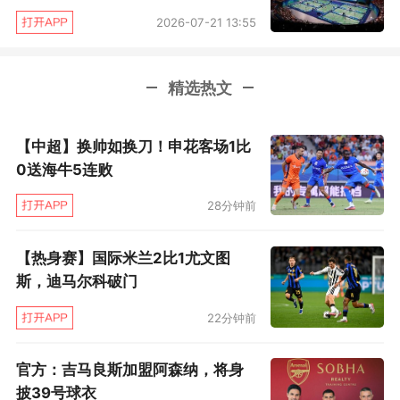
2026-07-21 13:55
精选热文
【中超】换帅如换刀！申花客场1比
赛事期间，同步举办宁波休闲船艇产业发展研讨
0送海牛5连败
会。本次研讨会以 2026 宁波国际帆船赛举办契
28分钟前
机，依托象山亚帆中心优越滨海区位禀赋与成熟
水上运动产业根基，围绕游艇产业招商引资、资
【热身赛】国际米兰2比1尤文图
源互通、业态协同共建等核心方向，搭建高效政
斯，迪马尔科破门
企沟通对接平台，是帆船赛与船艇产业融合的创
22分钟前
新实践。
官方：吉马良斯加盟阿森纳，将身
据介绍，本届赛事首次将北斗系统作为户外运动
披39号球衣