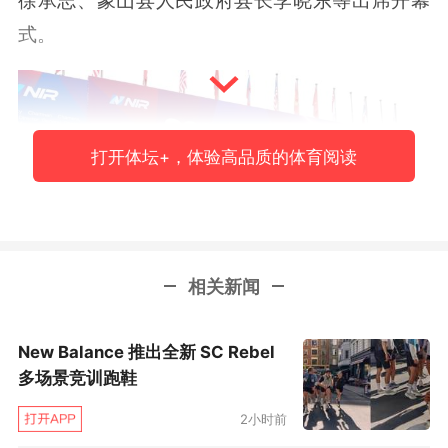
徐承志、象山县人民政府县长李晓东等出席开幕
式。
打开体坛+，体验高品质的体育阅读
相关新闻
象山县人民政府县长李晓东(左一)
New Balance 推出全新 SC Rebel
多场景竞训跑鞋
象山县人民政府县长李晓东在致辞中表示，帆船
2小时前
承载着人类经略海洋、超越极限的勇气。象山深