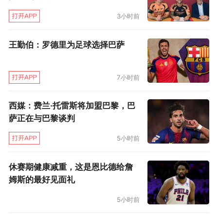
测试载体，探索其在帆船追踪、导航定位等场景
3小时前
的应用，以科技创新助力体育赛事专业化、智能
化升级。
王勤伯：罗德里为足球选择巴萨
赛事开启多平台直播模式，精准呈现船只航行路
7小时前
线、实时位置、航行速度及赛程动态，直观还原
海上竞技全过程。
西媒：费兰·托雷斯将加盟巴黎，巴
萨正在与巴黎谈判
宁波海事局及象山海事处承担海上通航保障与应
5小时前
急警戒任务，通过提前发布航行警告、利用智慧
海事系统精准管控，引导周边船舶有序通航，确
休赛期健康减重，这是恩比德给詹
保比赛水域与日常通航互不干扰，为赛事提供安
姆斯的最好见面礼
全有序的水上环境。
5小时前
近年来，随着杭州亚运会帆船赛事、中国-中东欧