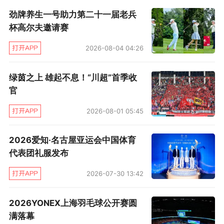
耕帆船运动多年，已成功举办亚运会帆船赛等高
劲牌养生一号助力第二十一届老兵
规格赛事。本届赛事是亚洲J80统一组别规模最
杯高尔夫邀请赛
大的赛事，标志着象山帆船运动发展进入新阶
2026-08-04 04:26
段，将进一步推动象山打造国际知名的帆船运动
之城，为长三角海洋运动发展注入新动能。
绿茵之上 雄起不息！“川超”首季收
官
随后，裁判员代表与运动员代表先后宣誓，承诺
2026-08-01 05:45
严格履行公正执裁职责，展现公平竞争的体育精
神。
2026爱知·名古屋亚运会中国体育
代表团礼服发布
2026-07-30 13:42
2026YONEX上海羽毛球公开赛圆
满落幕