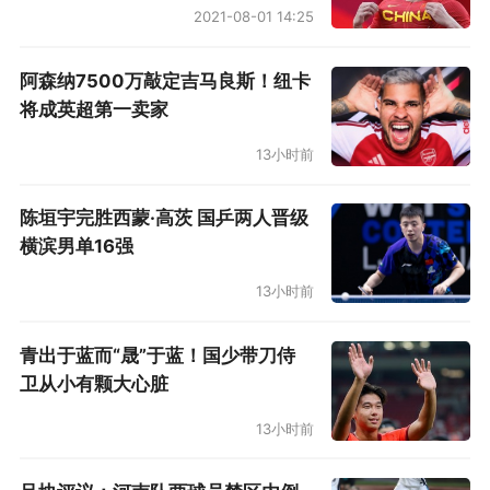
2021-08-01 14:25
阿森纳7500万敲定吉马良斯！纽卡
将成英超第一卖家
13小时前
陈垣宇完胜西蒙·高茨 国乒两人晋级
横滨男单16强
13小时前
青出于蓝而“晟”于蓝！国少带刀侍
卫从小有颗大心脏
13小时前