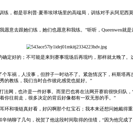
场训练，都是菲利普·夏蒂埃球场里的高端局，训练对手从阿尼西
愿意去跟她们练，她们也愿意和我练。”听听，Queenwen就
约确定好的；不可能是来到赛事现场后再现约，那样就太晚了。
了个车祸，人没事，但脖子一时动不了。紧急情况下，科斯塔再
秀的教练，我们当时合作彼此感觉也挺好。”
钦文打法网，也许是一件好事。而里巴也将在法网开赛前很快归队，
着你往前走，很多决定的背后好像都有一双无形的手。”
她耳环和项链真好看，好闪啊那个红宝石；我本来还想问她戴得重
和辛纳聊了几句，祝贺了他这段时间取得的佳绩，“因为他完成