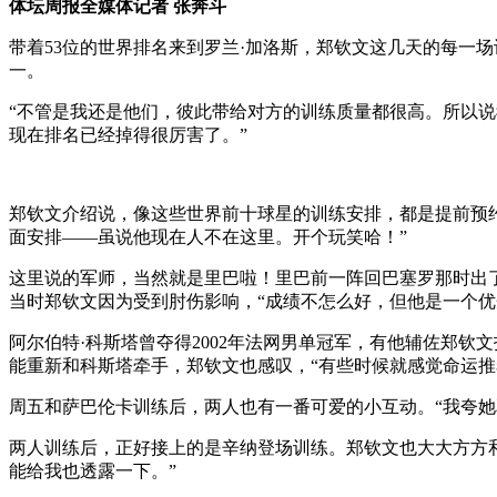
体坛周报全媒体记者 张奔斗
带着53位的世界排名来到罗兰·加洛斯，郑钦文这几天的每一
一。
“不管是我还是他们，彼此带给对方的训练质量都很高。所以说我
现在排名已经掉得很厉害了。”
郑钦文介绍说，像这些世界前十球星的训练安排，都是提前预
面安排——虽说他现在人不在这里。开个玩笑哈！”
这里说的军师，当然就是里巴啦！里巴前一阵回巴塞罗那时出
当时郑钦文因为受到肘伤影响，“成绩不怎么好，但他是一个优
阿尔伯特·科斯塔曾夺得2002年法网男单冠军，有他辅佐郑
能重新和科斯塔牵手，郑钦文也感叹，“有些时候就感觉命运推
周五和萨巴伦卡训练后，两人也有一番可爱的小互动。“我夸
两人训练后，正好接上的是辛纳登场训练。郑钦文也大大方方
能给我也透露一下。”