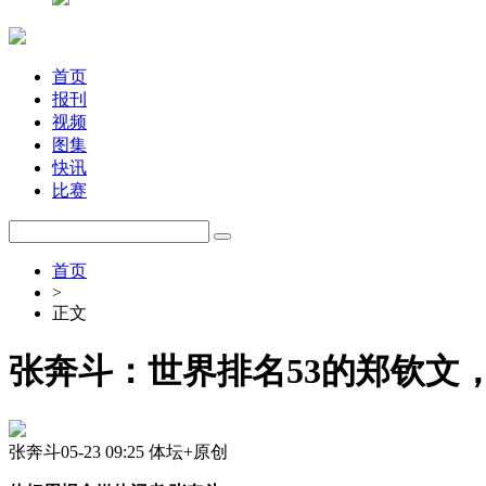
首页
报刊
视频
图集
快讯
比赛
首页
>
正文
张奔斗：世界排名53的郑钦文
张奔斗
05-23 09:25
体坛+原创