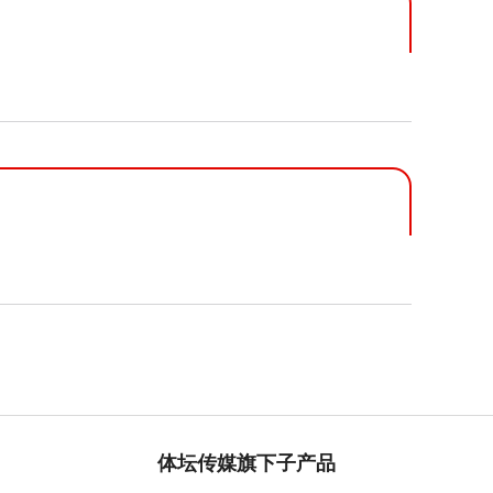
体坛传媒旗下子产品