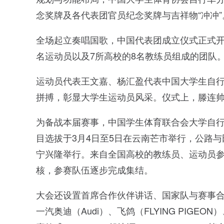
念奖牌及各代表团官员纪念奖牌与吉祥物“冲冲”
全场起立奏唱国歌，中国代表团成立仪式正式开
名运动员以及7所高校的8名教练员组成的团队
运动员代表王文嘉、杨汇盈代表中国大学生自
拼搏，彰显大学生运动员风采。仪式上，滕连
为备战本届赛事，中国学生体育联合会大学自
目选拔于3月4日至5日在云南芒市举行，公路与
宁兴隆举行。来自全国高校的教练员、运动员
核，参赛队伍逐步完成集结。
大会还设置首席合作伙伴讲话、国家队与赛事合作
一汽奥迪（Audi）、飞鸽（FLYING PIGEON