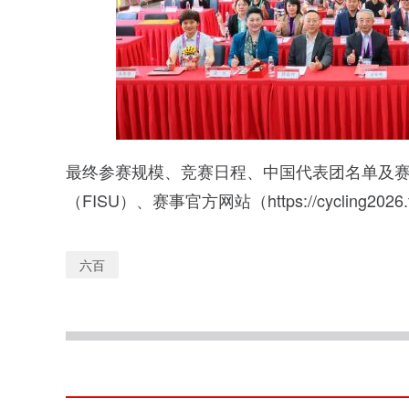
最终参赛规模、竞赛日程、中国代表团名单及
（FISU）、赛事官方网站（https://cycling2
六百