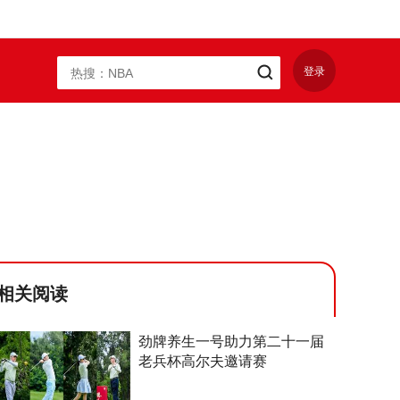
登录
相关阅读
劲牌养生一号助力第二十一届
老兵杯高尔夫邀请赛