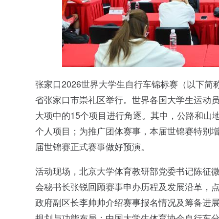
张家口2026世界大学生自行车锦标赛（以下简称“
省张家口市崇礼区举行。世界各国大学生运动
大项中的15个项目进行角逐。其中，公路和山
个人项目；为推广团体赛事，本届世锦赛特别增
届世锦赛正式赛事做好预演。
活动现场，北京大学体育教研部党委书记陈征
会秘书长张锐回顾赛事申办历程及发展沿革，
政府副区长李帅帅介绍赛事报名情况及筹备进
规划与功能布局；中国大学生体育协会自行车