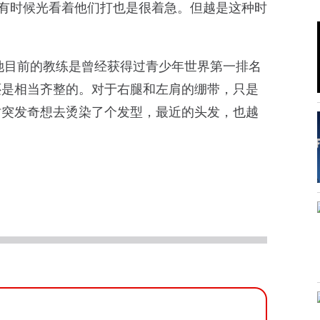
，有时候光看着他们打也是很着急。但越是这种时
，她目前的教练是曾经获得过青少年世界第一排名
还是相当齐整的。对于右腿和左肩的绷带，只是
时突发奇想去烫染了个发型，最近的头发，也越