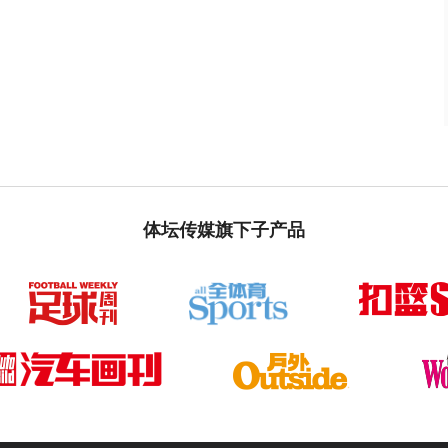
体坛传媒旗下子产品