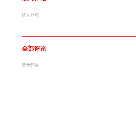
暂无评论
全部评论
暂无评论