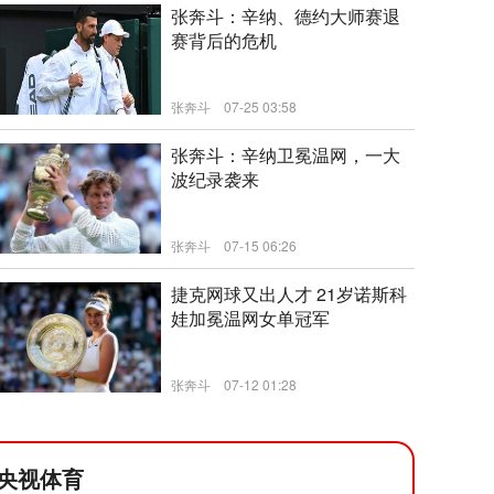
张奔斗：辛纳、德约大师赛退
赛背后的危机
张奔斗
07-25 03:58
新闻
张奔斗：辛纳卫冕温网，一大
波纪录袭来
张奔斗
07-15 06:26
新闻
捷克网球又出人才 21岁诺斯科
娃加冕温网女单冠军
张奔斗
07-12 01:28
新闻