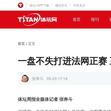
体坛+APP下载
微信关注
抖音关注
首页
报刊
首页
>
正文
一盘不失打进法网正赛
张奔斗
05-23 17:16
体坛周报全媒体记者 张奔斗