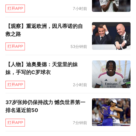
7小时前
【观察】重返欧洲，因凡蒂诺的自
救之路
53分钟前
【人物】迪奥曼德：天堂里的妹
妹，手写的C罗球衣
2小时前
37岁张帅仍保持战力 憾负世界第一
排名逼近前50
7分钟前