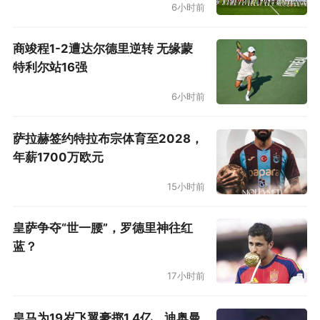
6小时前
商竣程1-2遭达尔德里逆转 无缘蒙
特利尔站16强
6小时前
萨拉赫签约特拉布宗体育至2028，
年薪1700万欧元
15小时前
皇萨争夺“世一腰”，罗德里神往红
蓝？
17小时前
皇马为19岁飞翼豪掷1.4亿，迪奥曼