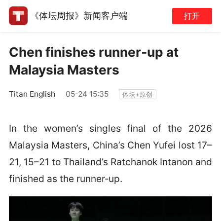
《体坛周报》新闻客户端
打开
Chen finishes runner‑up at
Malaysia Masters
Titan English
05-24 15:35
体坛+原创
In the women’s singles final of the 2026
Malaysia Masters, China’s Chen Yufei lost 17–
21, 15–21 to Thailand’s Ratchanok Intanon and
finished as the runner‑up.