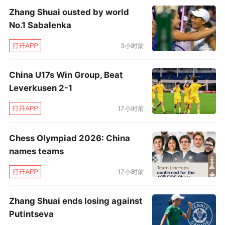
Zhang Shuai ousted by world
No.1 Sabalenka
3小时前
China U17s Win Group, Beat
Leverkusen 2-1
17小时前
Chess Olympiad 2026: China
names teams
17小时前
Zhang Shuai ends losing against
Putintseva