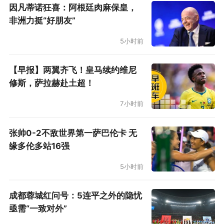
因凡蒂诺狂喜：阿根廷肉麻保皇，
非洲力挺“好朋友”
5小时前
【早报】两翼齐飞！皇马续约维尼
修斯，萨拉赫赴土超！
7小时前
张帅0-2不敌世界第一萨巴伦卡 无
缘多伦多站16强
5小时前
成都蓉城红问号：5连平之外的隐忧
亟需“一致对外”