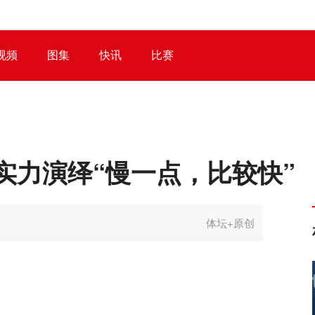
视频
图集
快讯
比赛
实力演绎“慢一点，比较快”
体坛+原创