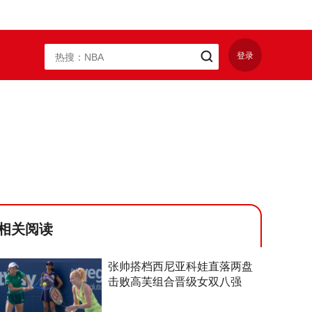
登录
相关阅读
张帅搭档西尼亚科娃直落两盘
击败高芙组合晋级女双八强