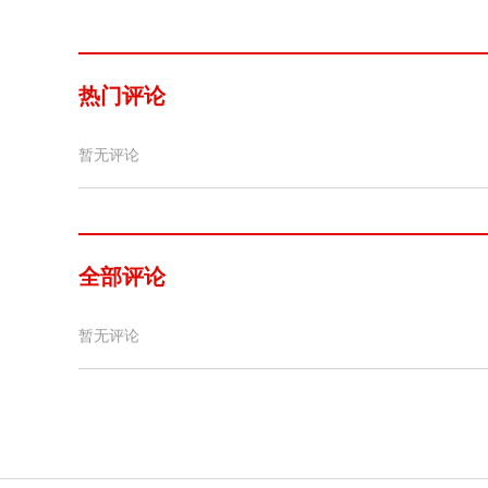
热门评论
暂无评论
全部评论
暂无评论