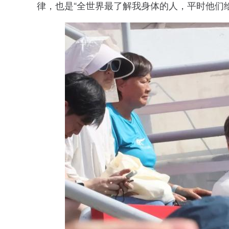
律，也是“全世界最了解我身体的人，平时他们