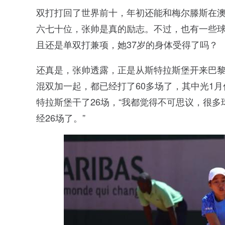
双打打回了世界前十，年初还能和梅尔滕斯在
六七十位，张帅是真的励志。不过，也有一些
且还是单双打兼项，她37岁的身体受得了吗？
还真是，张帅透露，正是从斯特拉斯堡开来巴
混双加一起，都已经打了60多场了，其中光1月
特拉斯堡干了26场，“我都觉得不可思议，很多
经26场了。”