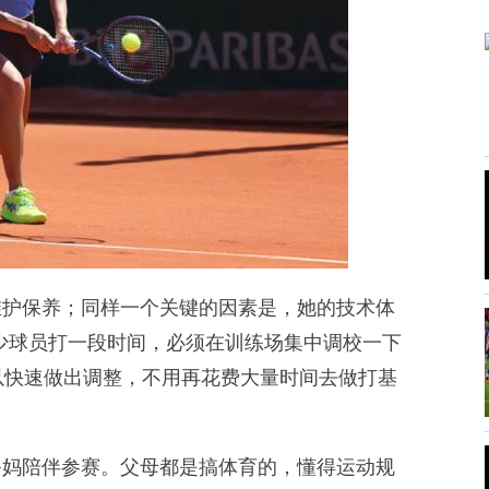
维护保养；同样一个关键的因素是，她的技术体
少球员打一段时间，必须在训练场集中调校一下
以快速做出调整，不用再花费大量时间去做打基
爸妈陪伴参赛。父母都是搞体育的，懂得运动规