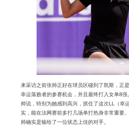
来采访之前张帅正好在球员区碰到了凯斯，正
幸运落败者的参赛机会，并且最终打入女单8强
帅说，特别为她感到高兴，抓住了这次LL（幸
实，能在法网赛前多打几场单打热身非常重要。
帅确实是输给了一位状态上佳的对手。