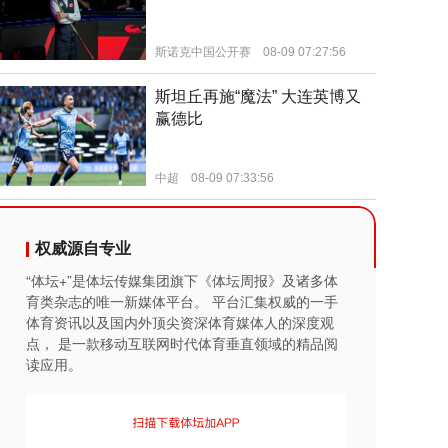
权威源自专业
“体坛+”是体坛传媒集团旗下《体坛周报》及诸多体
育类杂志的唯一新媒体平台。 平台汇集权威的一手
体育资讯以及国内外顶尖资深体育媒体人的深度观
点， 是一款移动互联网时代体育垂直领域的精品阅
读应用。