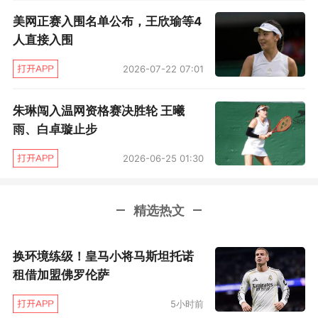
自己的仪态。虽然她也具体说不上来体能教练安
美网正赛入围名单公布，王欣瑜等4
排的训练项目，但她自己也感觉“确实挺拔了不
人直接入围
少”。
2026-07-22 07:01
法网赛首日中国网球开局不错啊，王曦雨王欣瑜
朱琳闯入温网资格赛决胜轮 王曦
左右逢源双双晋级啦！
雨、白卓璇止步
2026-06-25 01:30
精选热文
换环境练级！皇马小将马斯坦托诺
租借加盟佛罗伦萨
5小时前