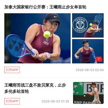
加拿大国家银行公开赛：王曦雨止步女单首轮
当然，这些变化都还需要更强劲的对手来验证。
王曦雨的女单第二轮对手是巴普蒂斯特和克雷奇
科娃之间的胜者，两者的球风以及带来的挑战截
然不同。这场比赛克雷奇科娃第二盘错过两个赛
点后突然陷入挣扎，巴普蒂斯特6比7、7比6和6
比2逆转晋级。
7
大家有没有发现，王曦雨现在身姿也比过去挺拔
2026-08-03 02:04
了；前两天资格赛突围后的采访报道贴了她在混
采区的图片，也有球迷表示现在她的背好像不驼
王曦雨苦战三盘不敌贝莱克，止步
了。
多伦多站首轮
王曦雨说，她确实做了很多肩背部的训练，矫正
2026-08-03 01:35