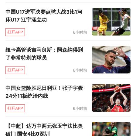
中国U17进军决赛点球大战3比1河
床U17 江宇涵立功
6小时前
纽卡高管谈吉马良斯：阿森纳得到
了非常特别的球员
6小时前
中国女篮险胜尼日利亚！张子宇轰
24分11板统治内线
6小时前
【中超】达万中两元张玉宁法比奥
破门 国安4比0深圳