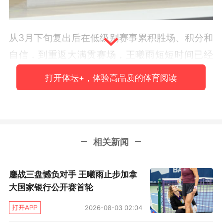
从3月下旬复出后在低级别赛事累积胜场、积分和
自信，到重返大满贯赛场，王曦雨短短时间已经
将排名从220位之外提升到130多位。王曦雨的初
打开体坛+，体验高品质的体育阅读
步目标是先重返前100，能直接打大满贯正赛，
并且参加更多的WTA巡回赛。
王曦雨站在面前时，你真的会感叹，“身体条件真
相关新闻
好！”观看她的比赛，也会感叹她击球的球质是真
的重。除了此次的伤病因素之外，那么，到底是
鏖战三盘憾负对手 王曦雨止步加拿
什么因素阻碍了她冲到更高呢？一些球迷会觉
大国家银行公开赛首轮
得，复出后的王曦雨打得更沉稳了，而她也表
2026-08-03 02:04
示，“现在打球比过去更有耐心一些。”