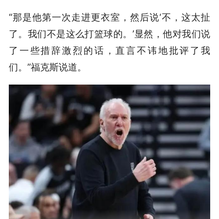
“那是他第一次走进更衣室，然后说‘不，这太扯
了。我们不是这么打篮球的。’显然，他对我们说
了一些措辞激烈的话，直言不讳地批评了我
们。”福克斯说道。