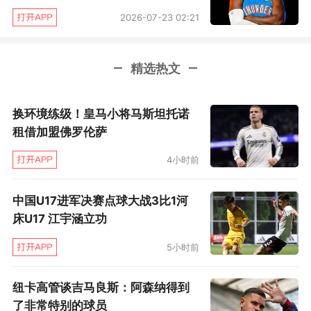
2026-07-23 02:21
精选热文
换环境练级！皇马小将马斯坦托诺
租借加盟佛罗伦萨
当然，马刺对亚历山大的防守也相当出色。此
4小时前
役，亚历山大完成了15次出手，马刺对其中的14
中国U17进军决赛点球大战3比1河
次完成了防守干扰。常规赛中每场比赛都能够得
床U17 江宇涵立功
到至少20分的亚历山大，此役仅有19分进账，送
5小时前
出7次助攻的同时，出现了4次失误。在亚历山大
31分钟的出场时间里，马刺有总计8位球员参与
纽卡高管谈吉马良斯：阿森纳得到
过针对SGA的直接防守，而卡斯尔作为主防者，
了非常特别的球员