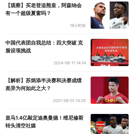
【观察】买老登追熊皇，阿森纳会
会，替补登场的中锋门迪，更是在第86分钟赢得
有一个超级夏窗吗？
了一个大单刀——圣西罗彼时已被彻底的绝望笼
18小时前
罩。迈尼昂拒绝了这一切，但他没办法为球队进
球。
中国代表团自我总结：四大突破 克
服设项挑战
2024-08-11 14:14
【解析】苏炳添半决赛和决赛成绩
差异为何如此之大？
2021-08-01 14:25
皇马1.4亿敲定迪奥曼德！维尼修斯
转头清空社媒