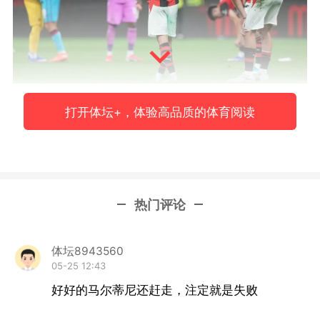
享受其中，还是场上混日子？
打开体坛+，体验高品质的体育阅读
米兰一度手握梦幻开局。开场仅2分钟，托莫里从
右侧送出长传，全年寸功未立的圣地亚哥·希门尼
斯头球摆渡，将皮球交给插上的萨勒马克斯。比
热门评论
利时人直面卡普里莱，左脚稍作调整，右脚冷静
低射得分。米兰在欧冠“抢椅子”大赛中率先入
体坛8943560
05-25 12:43
座，却被这把椅子束缚住了手脚，似乎幻想着比
好好的马尔蒂尼还赶走，注定就是失败
赛就这样不温不火地结束，而场上的主动权也完
全被对手掌握。卡利亚里主帅皮萨卡内，为这支