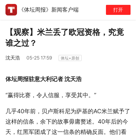
《体坛周报》新闻客户端
打开
【观察】米兰丢了欧冠资格，究竟
谁之过？
沈天浩
05-25 17:59
体坛+原创
体坛周报驻意大利记者 沈天浩
“赢得比赛，令人信服，享受其中。”
几乎40年前，贝卢斯科尼为萨基的AC米兰赋予了
这样的信条，余下的故事毋庸赘述。40年后的今
天，红黑军团成了这一信条的精确反面。他们看