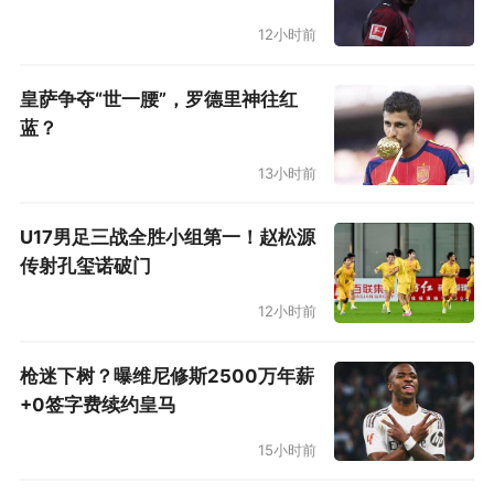
球队在贝尔加莫取得两球完胜，昂首回到阔别7年
12小时前
的欧冠赛场。踢了那场比赛、如今仍在队中的球
员，只剩下了莱昂和托莫里。英格兰中卫首发登
皇萨争夺“世一腰”，罗德里神往红
蓝？
场，表现相当糟糕，在第一粒失球中对抗不敌米
纳；葡萄牙人则在第67分钟换下福法纳，这标志
13小时前
着米兰变阵433，也很有可能意味着莱昂在圣西
U17男足三战全胜小组第一！赵松源
罗的“最后一舞”。以这样的方式，多么令人遗
传射孔玺诺破门
憾。
12小时前
米兰追逐着不太可能的机会：普利希奇的头球、
枪迷下树？曝维尼修斯2500万年薪
菲尔克鲁格的侧勾。卡利亚里的攻势，则是拳拳
+0签字费续约皇马
到肉。感谢迈尼昂吧，他为球队保住了最后一条
15小时前
底裤，让最终的比分没有变得过于夸张：博雷
利、扎帕和加埃塔诺，此后都有扩大比分的机