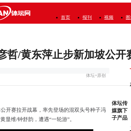
首页
报刊
视频
图
彦哲/黄东萍止步新加坡公开
体坛+原创
体坛传
毛球公开赛拉开战幕，率先登场的混双头号种子冯
媒旗下
子产品
组合黄显维/钟舒韵，遭遇“一轮游”。