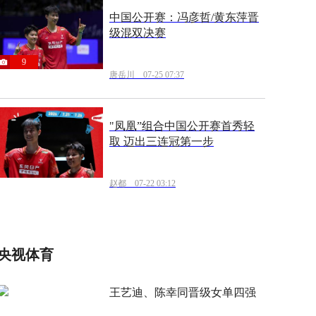
中国公开赛：冯彦哲/黄东萍晋
级混双决赛
9
唐岳川
07-25 07:37
"凤凰”组合中国公开赛首秀轻
取 迈出三连冠第一步
赵都
07-22 03:12
新闻