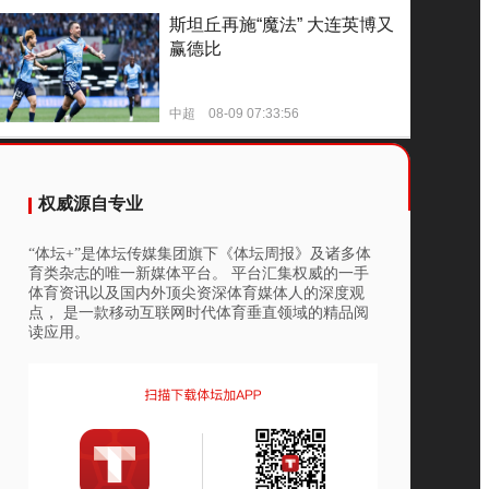
权威源自专业
“体坛+”是体坛传媒集团旗下《体坛周报》及诸多体
育类杂志的唯一新媒体平台。 平台汇集权威的一手
体育资讯以及国内外顶尖资深体育媒体人的深度观
点， 是一款移动互联网时代体育垂直领域的精品阅
读应用。