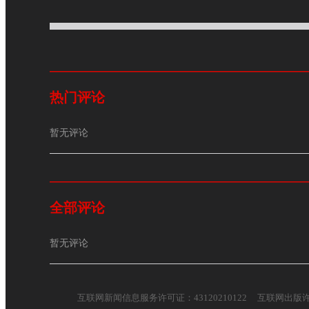
热门评论
暂无评论
全部评论
暂无评论
互联网新闻信息服务许可证：43120210122
互联网出版许