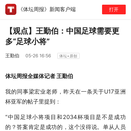
《体坛周报》新闻客户端
打开
【观点】王勤伯：中国足球需要更
多“足球小将”
王勤伯
05-26 16:56
体坛+原创
体坛周报全媒体记者 王勤伯
我的同事梁宏业老师，昨天在一条关于U17亚洲
杯亚军的帖子里提到：
“中国足球小将项目和2034杯项目是不是成功
的？答案肯定是成功的，这个没得说。单从人员