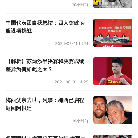
10小时前
中国代表团自我总结：四大突破 克
服设项挑战
2024-08-11 14:14
【解析】苏炳添半决赛和决赛成绩
差异为何如此之大？
2021-08-01 14:25
万项
梅西父亲去世，阿媒：梅西已启程
真正值得关注的，不是“足球小将能否独自解决中
返回阿根廷
国足球问题”，而是它证明了一件事：社会力量完
19小时前
全可以成为中国足球人才培养链条中的有效组成
部分。