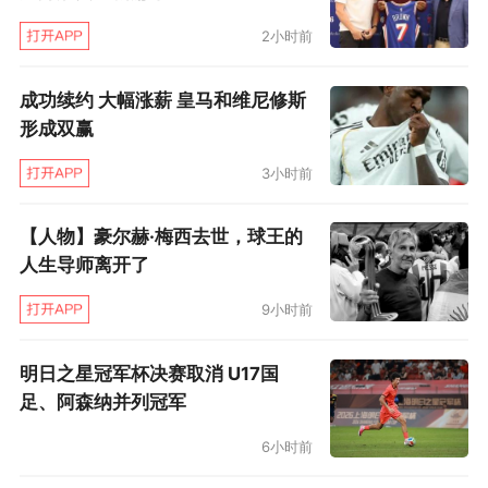
鲁能足校贡献6人，几乎构成球队中后场骨架；恒
大足校贡献3人；清华附中贡献3人；海外俱乐部
2小时前
背景球员5人；同时，多名球员与“中国足球小
成功续约 大幅涨薪 皇马和维尼修斯
将”存在成长关联。
形成双赢
3小时前
【人物】豪尔赫·梅西去世，球王的
人生导师离开了
9小时前
明日之星冠军杯决赛取消 U17国
足、阿森纳并列冠军
6小时前
邝兆镭