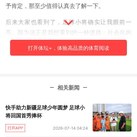
予肯定，那至少值得认真去了解一下。
后来大家也看到了，足球小将确实让我眼前一
亮。因为这正是我想看到的一种道路：社会化的
足球道路。
打开体坛+，体验高品质的体育阅读
相关新闻
快手助力新疆足球少年圆梦 足球小
将回国首秀捧杯
2026-07-14 04:24