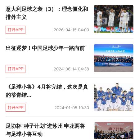
足球和很多体育项目不一样，它首先是一项大众
意大利足球之衰（3）：理念僵化和
运动。任何一个足球强国，其强大都必须建立在
排外主义
社会基础之上，而不是建立在一个自诩专业、相
2026-04-15 04:00
对封闭的小圈子之上。这可能也是我多年深耕欧
洲足球之后，最大的感悟。
出征逐梦！中国足球少年一路向前
欧洲足球的青训，从来不是某个体系、某个机
2024-06-14 04:38
构、某个专业部门单独完成的事情。它依托学
校、社区、俱乐部、家庭、企业、媒体、地方文
《足球小将》4月将完结，这次是真
的爷青结...
化共同生长。职业俱乐部当然重要，但职业俱乐
部也只是社会生态的一部分，而不是生态本身。
2024-01-05 10:30
董路凭借个人能力，凭借他周围聚集起来的一群
足协杯“种子计划”进苏州 申花两将
能人、实干者，把这样一条路真正走了出来：人
与足球小将互动