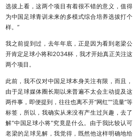
选拔上看，这两个项目有着很不错的意义，值得
为中国足球青训未来的多模式综合培养选拔打个
样。”
我之前提到过，去年年底，正是因为看到老梁公
开肯定足球小将和2034杯，我才开始真正关注这
两个项目。
此前，我不仅对中国足球本身关注有限，而且，
由于足球媒体圈长期以来普遍不太会主动提及这
两件事，即便提到，往往也离不开“网红”“流量”等
标签，所以，我确实从来没有产生过兴趣，去了
解“中国足球小将”究竟是什么。由于我比较认可
老梁的足球见解，我觉得，既然他这样明确地给