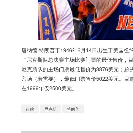
唐纳德·特朗普于1946年6月14日出生于美国纽约
了尼克斯队总决赛主场比赛门票的最低售价，目
尼克斯队的主场门票最低售价为3876美元；总
六场（若需要），最低门票售价5022美元。目
在1999年仅2500美元。
纽约
尼克斯
特朗普