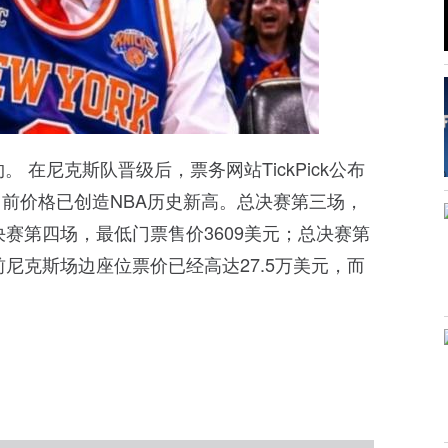
。 在尼克斯队晋级后，票务网站TickPick公布
前价格已创造NBA历史新高。总决赛第三场，
决赛第四场，最低门票售价3609美元；总决赛第
前尼克斯场边座位票价已经高达27.5万美元，而