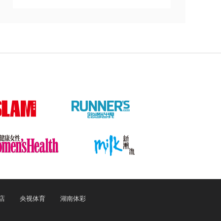
店
央视体育
湖南体彩