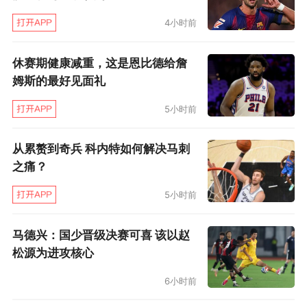
4小时前
休赛期健康减重，这是恩比德给詹
姆斯的最好见面礼
5小时前
从累赘到奇兵 科内特如何解决马刺
之痛？
5小时前
而巴列卡诺闪电俱乐部，则是这个街区人民的最
马德兴：国少晋级决赛可喜 该以赵
大精神寄托所在。当看到巴列卡诺的主场巴列卡
松源为进攻核心
斯球场时，你无法想象这是一支在西甲立足多
6小时前
年，还有机会争夺欧战冠军的球队，俱乐部主场