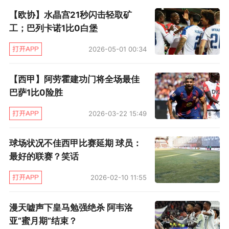
纯粹的街区球队
【欧协】水晶宫21秒闪击轻取矿
工；巴列卡诺1比0白堡
西班牙媒体曾经在马德里街头做过一次对本地民
2026-05-01 00:34
众的采访，问题是：“你最不愿意居住在马德里的
哪一个区？”绝大多数人都选了位于马德里东南角
【西甲】阿劳霍建功门将全场最佳
的巴列卡斯街区，理由有很多，比如巴列卡斯街
巴萨1比0险胜
区房屋过于老旧；偷窃和犯罪率始终居高不下；
2026-03-22 15:49
来自非洲和南美的移民过多等等。对于马德里巴
列卡斯这个位于城市南部，由不计其数的移民构
球场状况不佳西甲比赛延期 球员：
成的街区而言，这里的人民自称为“混蛋”不仅是
最好的联赛？笑话
一种自嘲精神，也是他们心中的骄傲所在：我们
2026-02-10 11:55
是流氓，是混蛋，是不富裕的打工人，但我们街
漫天嘘声下皇马勉强绝杀 阿韦洛
区的这家俱乐部是本赛季西班牙欧战走得最远的
亚“蜜月期”结束？
球队，如今全西班牙都在给我们加油，都在喊