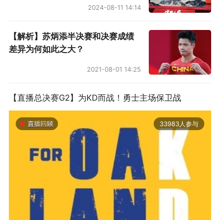
2024-08-11 14:14
及一些皇马、巴萨、毕尔巴鄂竞技等球队青训营
的弃将，以及自家青训培养出的几位球员。虽然
【解析】苏炳添半决赛和决赛成绩
设施比较糟糕，但巴列卡诺的青训在马德里自治
差异为何如此之大？
区却是数一数二，庞大的街区人口和孩子们对球
2021-08-01 14:25
队的巨大归属感，让巴列卡诺始终不缺少好的青
训苗子。
【直播总决赛G2】为KD而战！勇士主场保卫战
虽然水晶宫同样是伦敦工人阶级的代表球队，但
33983人参与
在欧协杯决赛赛场上，巴列卡诺全队身价只有对
手的五分之一，且水晶宫阵中至少有三名可以出
战接下来的美加墨世界杯的球员：迪恩·亨德森、
马特塔和耶雷米·皮诺，巴列卡诺阵中则只有一个
西斯进入了塞内加尔队名单，其余球员连初选名