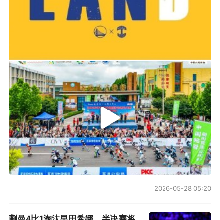
单的门都很难摸到，两相对比之下，还得是巴列
卡诺更加“草根”一些。而最终也正是马特塔这位
2019-06-14 01:03
在人才济济的法国队占据一席之地的锋将为水晶
2026年中国轮滑刷街竞速公开赛（山东莒县站）
宫打入制胜进球，也终结了“混蛋巴列卡诺”的梦
想。
2026-05-28 05:20
蒯曼4比1淘汰早田希娜，半决赛将