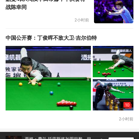
战陈幸同
2小时前
虽败犹荣的“混蛋”们
巴列卡诺的“被降维打击”基本与去年杀入欧协杯
中国公开赛：丁俊晖不敌大卫·吉尔伯特
决赛的皇家贝蒂斯如出一辙，在英超豪门切尔西
面前，贝蒂斯挺了60分钟遭到逆转。而这一次巴
列卡诺面对全队总身价五倍于自己的对手，虽然
在一些时刻打出了他们敢打敢拼的特点，但冲击
力远不及英超球队的闪电军团无法制造出太多绝
佳机会，好容易得到了一些机会，也都被遗憾错
10
失。在对面身价碾压自己的镰田大地和沃顿双中
2小时前
场面前，闪电也没能展现出作为西甲球队的技术
优势，失利也是在所难免。“草根逆袭”的故事在
休赛期健康减重，这是恩比德给詹