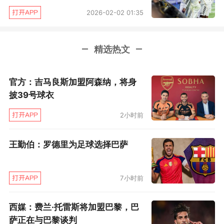
2026-02-02 01:35
着“混蛋巴列卡诺”！
置身巴列卡斯街区，你会感觉这里和伯纳乌、大
精选热文
都会球场所在的马德里富人区仿佛两个世界，房
屋鳞次栉比但基本都无比老旧，街边充斥着南美
官方：吉马良斯加盟阿森纳，将身
人开的小餐馆和北非人运营的烟店。在这里，没
披39号球衣
人能感觉到任何欧洲都市气息，却更像是在南美
2小时前
洲和更多第三世界城市的街头那般。巴列卡斯街
区在马德里独具一格，这里人口众多，绝大多数
王勤伯：罗德里为足球选择巴萨
都是外来移民和工人阶级群体，仿佛一处“城中
国”那般。这里房屋老旧且基建不佳，房价常年在
7小时前
马德里排名倒数。
西媒：费兰·托雷斯将加盟巴黎，巴
萨正在与巴黎谈判