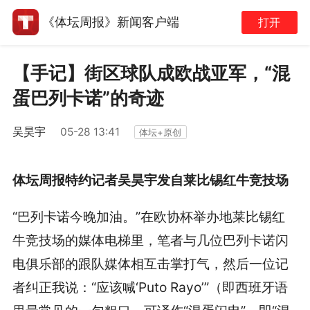
《体坛周报》新闻客户端
打开
【手记】街区球队成欧战亚军，“混
蛋巴列卡诺”的奇迹
吴昊宇
05-28 13:41
体坛+原创
体坛周报特约记者吴昊宇发自莱比锡红牛竞技场
“巴列卡诺今晚加油。”在欧协杯举办地莱比锡红
牛竞技场的媒体电梯里，笔者与几位巴列卡诺闪
电俱乐部的跟队媒体相互击掌打气，然后一位记
者纠正我说：“应该喊‘Puto Rayo’”（即西班牙语