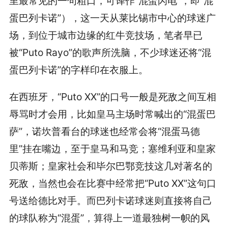
里最常见的一句粗口，可译作“混蛋闪电”，即“混
蛋巴列卡诺”），这一天从莱比锡市中心的球迷广
场，到位于城市边缘的红牛竞技场，笔者早已
被“Puto Rayo”的歌声所洗脑，不少球迷还将“混
蛋巴列卡诺”的字样印在衣服上。
在西班牙，“Puto XX”的口号一般是死敌之间互相
辱骂时才会用，比如皇马主场时常喊出的“混蛋巴
萨”，诺坎普看台的球迷也经常会将“混蛋马德
里”挂在嘴边，至于皇马和马竞；塞维利亚和皇家
贝蒂斯；皇家社会和毕尔巴鄂竞技这几对著名的
死敌，当然也会在比赛中经常把“Puto XX”这句口
号送给德比对手。而巴列卡诺球迷则直接将自己
的球队称为“混蛋”，算得上一道最独树一帜的风