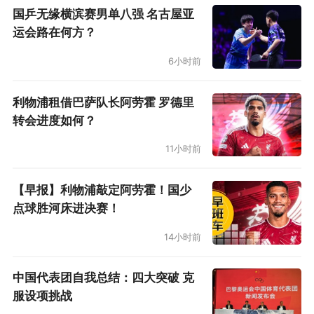
与周围的居民楼一样破旧，迄今为止都没有开放
国乒无缘横滨赛男单八强 名古屋亚
线上售票渠道，甚至有的时候这座球场的更衣室
运会路在何方？
还没有热水供应。当看到巴列卡诺球员们在还比
6小时前
不过小区健身房规模，经常停水的更衣室里庆贺
本赛季一场场欧战赛场的胜利，时不时还能给皇
利物浦租借巴萨队长阿劳霍 罗德里
转会进度如何？
马巴萨这样的巨人上一课，这已经很不可思议。
哦，还有件事，巴列卡斯球场一面看台迄今还没
11小时前
落成，后面就是高大的居民楼，一旦球员射门打
【早报】利物浦敲定阿劳霍！国少
偏，居民楼的窗户就可能遭殃。
点球胜河床进决赛！
作为典型的左翼工人阶级球迷群体，巴列卡诺球
14小时前
迷们将自己的街区球队视作骄傲，这支球队的预
中国代表团自我总结：四大突破 克
算在西甲几乎垫底，球场设施只能用粗糙二字形
服设项挑战
容，一线队中是一众世界多地的纯草根球员，以