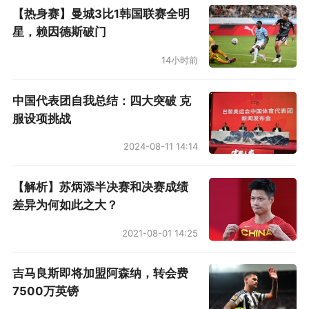
在赢球之后，文班亚马显得很淡定，他说道：“我
【热身赛】曼城3比1韩国联赛全明
们就是为大场面而生。但我们还没做到什么。”是
星，赖因德斯破门
的，马刺只是扳平了比分，如果输掉西决抢七大
14小时前
战，那么这场胜利又显得没那么重要了。
中国代表团自我总结：四大突破 克
马刺和雷霆进入抢七大战，网上兴起了一种论调
服设项挑战
——西决抢七是预设的剧本。
2024-08-11 14:14
不管是不是预设的剧本，文班亚马和他的小伙伴
【解析】苏炳添半决赛和决赛成绩
们用他们的坚韧顽强拼到了站上抢七大战舞台的
差异为何如此之大？
机会。
2021-08-01 14:25
“甜瓜”安东尼对抢七大战进行了展望：“G7就是亚
吉马良斯即将加盟阿森纳，转会费
历山大对决文班亚马，其他人我不想聊，只想看
7500万英镑
这俩人的对决。因为巨星将就此升起并璀璨夺