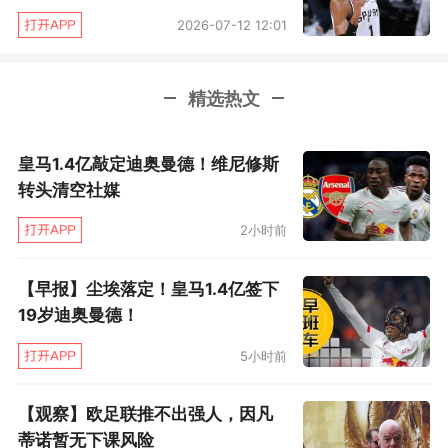
2026-07-12 12:01
精选热文
皇马1.4亿敲定迪奥曼德！维尼修斯
转头清空社媒
2小时前
【早报】尘埃落定！皇马1.4亿签下
亚历山大则在西决受到了抑制，他场均得到24.3
19岁迪奥曼德！
分2.7篮板8.8助攻1.7抢断，投篮命中率37.9%，
5小时前
三分命中率26.1%，罚球命中率96.3%。亚历山大
【观察】欧足联推不出强人，因凡
的得分下滑明显，进攻效率降低了很多。
蒂诺暂无下课风险