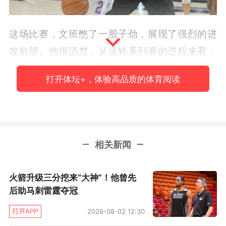
这场比赛，文班憋了一股子劲，展现了强烈的进
攻欲望。他很清楚，从这轮系列赛的进程来看，
自己必须更多地得分，从而带动队友进攻。
打开体坛+，体验高品质的体育阅读
文班连续投进三分球，瓦塞尔、哈珀也扔进三分
球。马刺首节三分球14投8中，创下队史1997-
98赛季以来季后赛单节三分命中数新纪录。
相关新闻
这一战的马刺众志成城。年轻的哈珀也迎来复
苏，他突投结合打出高效进攻。卡斯尔一次次冲
火箭升级三分挖来“大神”！他曾先
击雷霆防线制造杀伤，发挥自己的优势。瓦塞
后助马刺雷霆夺冠
尔、尚帕尼、凯尔登·约翰逊纷纷在外线开火。就
2026-08-02 12:30
连老将巴恩斯也在末节开局阶段连进两记三分