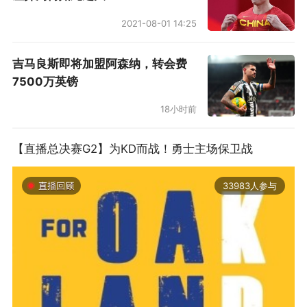
2021-08-01 14:25
吉马良斯即将加盟阿森纳，转会费
7500万英镑
18小时前
【直播总决赛G2】为KD而战！勇士主场保卫战
33983人参与