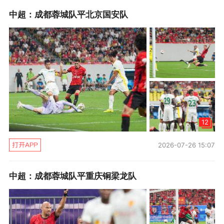
根据公开的资料显示，海来阿木于1993年4月4日
中超：成都蓉城队平北京国安队
出生在四川省凉山彝族自治州甘洛县，中国内地
男歌手、唱作人。2018年，海来阿木发布个人首
支单曲《阿果吉曲》。自出道以来，海来阿木发
布了包括《别知己》、《你的万水千山》、《点
歌的人》、《不过人间》 在内的多首热门歌曲。
此外，海来阿木还先后参加了《天赐的声音》、
12
《歌手2024》等热门音综，还在今年登上了央视
总台马年春晚。
2026-07-26 15:07
中超：成都蓉城队平重庆铜梁龙队