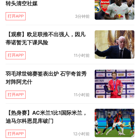
转头清空社媒
3分钟前
【观察】欧足联推不出强人，因凡
蒂诺暂无下课风险
11小时前
羽毛球世锦赛签表出炉 石宇奇首秀
对阵阿尤什
11小时前
【热身赛】AC米兰1比1国际米兰，
迪马尔科恩昆库破门
12小时前