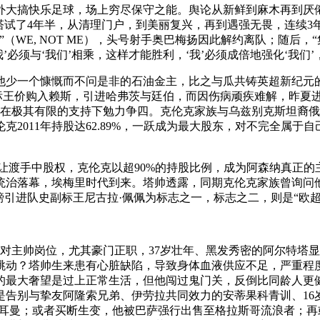
外大搞快乐足球，场上穷尽保守之能。舆论从新鲜到麻木再到厌
塔试了4年半，从清理门户，到美丽复兴，再到遇强无畏，连续3
WE, NOT ME），头号射手奥巴梅扬因此解约离队；随后，
我’必须与‘我们’相乘，这样才能胜利，‘我’必须成倍地强化‘我们’
他少一个慷慨而不问是非的石油金主，比之与瓜共铸英超新纪元
的队史标王价购入赖斯，引进哈弗茨与廷伯，而因伤病顽疾难解，昨
在极其有限的支持下勉力争四。克伦克家族与乌兹别克斯坦裔俄罗
2011年持股达62.89%，一跃成为最大股东，对不完全属于
尽数让渡手中股权，克伦克以超90%的持股比例，成为阿森纳真
年统治落幕，埃梅里时代到来。塔帅透露，同期克伦克家族曾询问
英镑引进队史副标王尼古拉·佩佩为标志之一，标志之二，则是“欧
对主帅岗位，尤其豪门正职，37岁壮年、黑发秀密的阿尔特塔
跳动？塔帅生来患有心脏缺陷，导致身体血液供应不足，严重程
的最大奢望是过上正常生活，但他闯过鬼门关，反倒比同龄人更
是告别与挚友阿隆索兄弟、伊劳拉共同效力的安蒂果科青训、16
日耳曼；或者买断生变，他被巴萨强行出售至格拉斯哥流浪者；