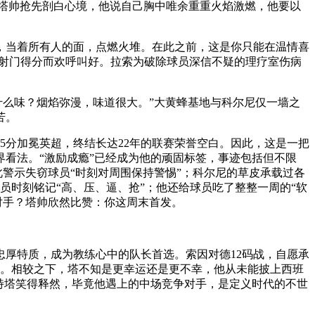
，塔帅抢先剖白心境，他说自己胸中唯余重重火焰激燃，他要以
，当着所有人的面，点燃火堆。在此之前，这是你只能在温情喜
当射门得分而欢呼叫好。拉索为破除球员深信不疑的理疗室伤病
什么味？烟焰弥漫，味道很大。”大黄蜂基地与科尔尼仅一墙之
苦。
5分加冕英超，终结长达22年的联赛荣誉空白。因此，这是一把
看法。“激励成瘾”已经成为他的顽固标签，事迹包括但不限
此警示失窃球员“时刻对周围保持警惕”；科尔尼的草皮承载过各
员时刻铭记“高、压、逼、抢”；他还给球员吃了整整一周的“软
对手？塔帅欣然比赞：你这周末首发。
厚特质，成为教练心中的队长首选。索因对德12码战，自愿承
罪。相较之下，塔不知是更幸运还是更不幸，他从未能披上西班
特塔笑得释然，毕竟他遇上的中场竞争对手，是定义时代的不世