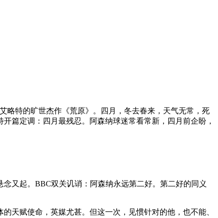
S.艾略特的旷世杰作《荒原》。四月，冬去春来，天气无常，死
特开篇定调：四月最残忍。阿森纳球迷常看常新，四月前企盼，
超悬念又起。BBC双关讥诮：阿森纳永远第二好。第二好的同义
媒体的天赋使命，英媒尤甚。但这一次，见惯针对的他，也不能、