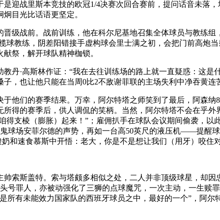
是迎战里斯本竞技的欧冠1/4决赛次回合赛前，提问话音未落
炯炯目光比话语更坚定。
本的晋级战前。战前训练，他在科尔尼基地召集全体球员与教练组
橄榄球教练，阴差阳错接手虚构球会里士满之初，会把门前高炮
火献祭，解开球队精神枷锁。
教丹·高斯林作证：“我在去往训练场的路上就一直疑惑：这是
嗓子，也让他只能在当周0比2不敌谢菲联的主场失利中净吞黄连
于他们的赛季结果。万幸，阿尔特塔之师笑到了最后，阿森纳8
无所得的赛季后，供人调侃的笑柄。当然，阿尔特塔不会在乎外界
“咱得支棱（膨胀）起来！”；雇佣扒手在球队会议期间偷袭，以
鬼球场安菲尔德的声势，再如一台高50英尺的液压机——提醒球
、酸奶和速食慕斯中开悟：老大，你是不是想让我们（用牙）咬住
主帅索斯盖特。索与塔颇多相似之处，二人并非顶级球星，却因忠
局的头号罪人，亦被动强化了三狮的点球魔咒，一次主动，一生赎
你是所有未能效力国家队的西班牙球员之中，最好的一个”，阿尔