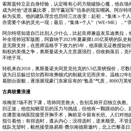
索斯盖特立足自身经验，认定唯有心药方能破除心魔，他在场
成为对他“进攻赢比赛，防守赢冠军”信条的现实嘲讽。阿尔特
标为实质。他的建队理念也历经三次改变：起初，“集体＞个人”（
亦需要个体的灵光一现；最后，“集体×个人”（WE×ME），“‘
阿尔特塔知道自己比别人少什么，比起良师兼益友瓜迪奥拉，
补全塔帅冠军版图，阿森纳于2023年夏豪掷1.05亿英镑
是无限支持，在恩师温格手下效力的5年，他亲眼见证教授如何
制权的美俄之争，奥斯曼诺夫入主意愿强烈，但收购落后，克伦克
不绝于耳。
转机来自2018，奥斯曼诺夫同意克伦克的5.5亿英镑报价，
该为日后躲过切尔西和埃弗顿式的制裁灾厄而庆幸。温格22
葛朗台面貌，逐渐展现豪门东家应有的“氪圣”气质，8000万
古典较量浪漫
埃梅里7场不胜下课，塔帅同意救火，告别瓜帅开启独立执教。
归正途，他也知晓背后的压力与挑战，但他有一颗跳动的心。
在潘普洛纳医院接受开胸手术，胸前至今留有长疤。人们对他
指引着他：有得选时，遵从内心；没得选时，逆来顺受。不管
线队无望时，毅然接受路易斯·费尔南德斯邀约，北上巴黎圣