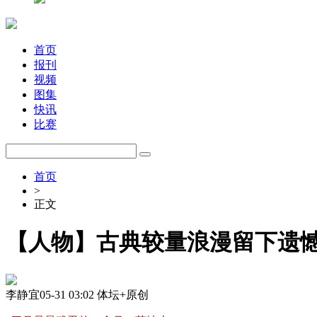
首页
报刊
视频
图集
快讯
比赛
首页
>
正文
【人物】古典较量浪漫留下遗
李静宜
05-31 03:02
体坛+原创