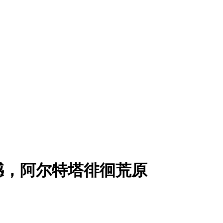
憾，阿尔特塔徘徊荒原