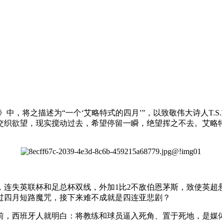
中，将之描述为“一个‘艾略特式的四月’”，以致敬伟大诗人T.
交织欲望，现实搅动过去，希望停留一瞬，绝望挥之不去。艾略
负，连失英联杯和足总杯双线，外加1比2不敌伯恩茅斯，致使英
过四月短路魔咒，接下来难不成就是四连亚悲剧？
之前，西班牙人就明白：将教练和球员逼入死角、置于死地，是