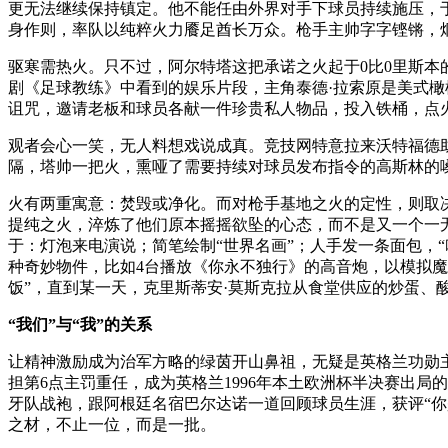
更无法继续保持镇定。他不能任由外界对手下球员持续施压，于
身作则，率队以纯粹火力餍足酋长万众。枪手主帅字字铿锵，
驱寒需热火。只不过，阿尔特塔这把承诺之火起于0比0里斯
剧《足球教练》中看到的娱乐片段，主角泰德·拉索原是美式
诅咒，邀请老板和球员各献一件珍贵私人物品，投入铁桶，点
观者会心一笑，无人料想戏说成真。竞技网特意拉来沃特福德助
隔，塔帅一把火，熏哑了需要持续对球员发布指令的高斯林的
火有两重寓意：焚毁或净化。而对枪手基地之火的定性，则取决
提纯之火，淬炼了他们原本摇摇欲坠的心态，而不是又一个一
于：灯泡来电演说；简笔绘制“世界名画”；人手发一条面包，
种奇妙物件，比如4台播放《你永不独行》的高音炮，以模拟魔
饭”，直到某一天，克里斯蒂安·莫斯克拉从食堂供应的炒蛋
“我们”与“我”的关系
让精神激励成为治军方略的绿茵开山鼻祖，无疑是英格兰功勋
担第6点主罚重任，成为英格兰1996年本土欧洲杯半决赛出
牙队战袍，跟阿根廷名宿巴尔达诺一道回顾球员生涯，获评“
之材，不止一位，而是一批。