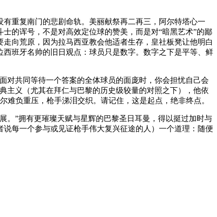
没有重复南门的悲剧命轨。美丽献祭再二再三，阿尔特塔心一
士的诨号，不是对高效定位球的赞美，而是对“暗黑艺术”的鄙
要走向荒原，因为拉马西亚教会他适者生存，皇社板凳让他明白
位西班牙名帅的旧日观点：球员只是数字。数字之下是平等、鲜
。
，面对共同等待一个答案的全体球员的面庞时，你会担忧自己会
古典主义（尤其在拜仁与巴黎的历史级较量的对照之下），他依
埃尔难负重压，枪手涕泪交织。请记住，这是起点，绝非终点。
展。”拥有更璀璨天赋与星辉的巴黎圣日耳曼，得以挺过加时与
者说每一个参与或见证枪手伟大复兴征途的人）一个道理：随便