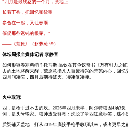
“四月是最残忍的一个月，荒地上
长着丁香，把回忆和欲望
参合在一起，又让春雨
催促那些迟钝的根芽。”
——《荒原》（赵萝蕤 译）
体坛周报全媒体记者 李静宜
如何形容春寒料峭？托马斯·品钦在其争议奇书《万有引力之虹》
去的土地将醒未醒，荒原意指凡人百废待兴的荒芜内心，回忆
四月间凄哀，四月后期待破灭。凄凄复凄凄。
火中取冠
四，是枪手过不去的坎。2026年四月未半，阿尔特塔因4场3
词，是头号输家。塔帅遭受群嘲：洗脱了争四狂魔标签，逃不
质疑铺天盖地，打从2019年底接手枪手教职以来，或者更早