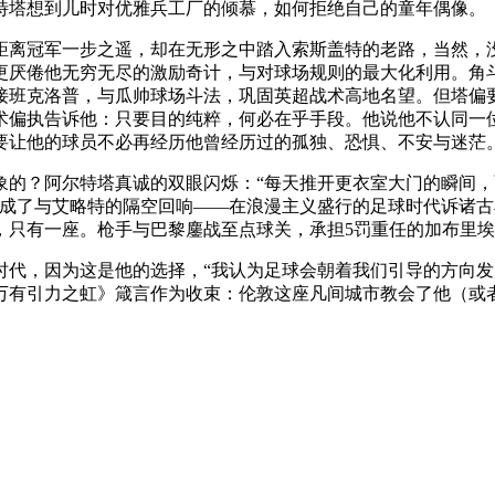
特塔想到儿时对优雅兵工厂的倾慕，如何拒绝自己的童年偶像。
距离冠军一步之遥，却在无形之中踏入索斯盖特的老路，当然，
更厌倦他无穷无尽的激励奇计，与对球场规则的最大化利用。角斗
接班克洛普，与瓜帅球场斗法，巩固英超战术高地名望。但塔偏
术偏执告诉他：只要目的纯粹，何必在乎手段。他说他不认同一
要让他的球员不必再经历他曾经历过的孤独、恐惧、不安与迷茫
象的？阿尔特塔真诚的双眼闪烁：“每天推开更衣室大门的瞬间
构成了与艾略特的隔空回响——在浪漫主义盛行的足球时代诉诸
，只有一座。枪手与巴黎鏖战至点球关，承担5罚重任的加布里
时代，因为这是他的选择，“我认为足球会朝着我们引导的方向发
万有引力之虹》箴言作为收束：伦敦这座凡间城市教会了他（或