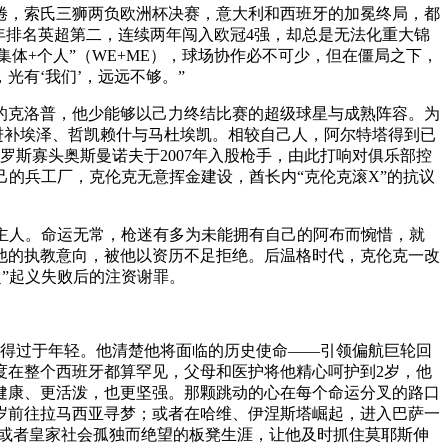
倦，索氏三狮两负欧洲杯决赛，意大利和西班牙的加冕终局，都
年排名英超第二，连续两年闯入欧冠4强，却总是无法化重大锦
“集体+个人”（WE+ME），球场协作必不可少，但在僵局之下，
，光有‘我们’，远远不够。”
的克洛普，他少能够以己力终结比赛的超级球星与成熟阵容。为
夏进补埃泽、哲凯赖什与马杜埃凯。相较自己人，阿尔特塔得到已
斯寡头奥斯曼诺夫于2007年入股枪手，由此打响对俱乐部控
自己的兵工厂，克伦克无意挥金建设，酋长内“克伦克滚X”的抗议
正的主人。命运无常，枪迷有多为未能拥有自己的阿布而惋惜，就
他的执教意向，被他以资历不足拒绝。后温格时代，克伦克一改
超”起义失败后的注资谢罪。
显得过于年轻。他清楚他将面临的历史使命——引领偏航巨轮回
度在整个西班牙都算罕见，父母和医护将他精心呵护到2岁，他
健康、更活泼，也更坚强。那颗跳动的心在每个命运分叉的路口
岁前往拉马西亚寻梦；或者在哈维、伊涅斯塔崛起，进入巴萨一
再或者皇家社会孤独而绝望的板凳生涯，让他及时抓住莫耶斯伸