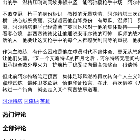
出的手；温格压哨询问埃弗顿中坚，能否驰援枪手中场，阿尔
不败夺冠，枪手的身份标识，教授的无量功劳。阿尔特塔三次
横，决心献祭美丽。英媒谴责他自降身份，有辱瓜、温师门，
夷。阿尔特塔似乎已经背离了英国足坛对于他的集体期待——
看客心境，默西塞德德比让他通晓安菲尔德的可怖，瓜师的战
活的人，他要让这支枪手中的每个人都感受到同等的重视，他
作为主教练，有什么困难是他在球员时代不曾体会、更无从想
让他们失望。”又一个艾略特式的四月之后，阿尔特塔无意间
旧承担全数外界火力，护航枪手稳妥驶向最高领奖台，很遗憾
但此前阿尔特塔笃定预言，集体足球风潮将再次转向个人主义
点球试炼，最终卫冕欧冠，恰似印证预言。在此，再次借鉴《
转过一个街角，就会走入某个寓言故事道理。
阿尔特塔
阿森纳
英超
热门评论
全部评论