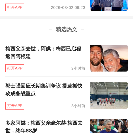
与发展潜力。
2026-08-02 09:23
TESFED主席Alper Afşin Özdemir表示：“电竞产
业为土耳其青年搭建了广阔的参与平台与成长通
精选热文
道。近年来，MLBB凭借完善的赛事体系与活跃
的社区生态，在土耳其市场实现高速发展，收获
梅西父亲去世，阿媒：梅西已启程
返回阿根廷
了海量用户与观众的认可。未来，协会将持续助
力优质电竞赛事项目落地，拓宽青年参与电竞的
3小时前
渠道、助力本土人才成长，推动更多土耳其电竞
郭士强回应长期集训争议 提速抓快
俱乐部与选手登上国际赛场。”
攻成备战重点
顶级品牌矩阵赋能 赛事商业价值再升级
3小时前
本届MTC S7总决赛汇聚联赛创办以来最强合作伙
多家阿媒：梅西父亲豪尔赫·梅西去
伴阵容，印证了MLBB土耳其电竞IP持续攀升的商
世，终年68岁