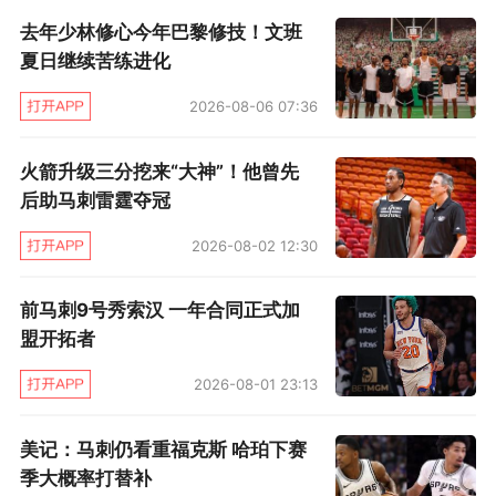
拉里·约翰逊、坎比、科特·托马斯等内线悍将。
去年少林修心今年巴黎修技！文班
夏日继续苦练进化
邓肯作为一位NBA的二年级生统治了内线，风头
也盖过了队友“海军上将”大卫·罗宾逊。那一战，
2026-08-06 07:36
罗宾逊得到13分9篮板7助攻。邓肯在1999年总决
火箭升级三分挖来“大神”！他曾先
赛场均得到27.4分14.0篮板2.4助攻1.0抢断2.2盖
后助马刺雷霆夺冠
帽，以无可争议的表现加冕总决赛MVP。
2026-08-02 12:30
对于文班亚马而言，邓肯无疑是他需要看齐的榜
样。自从文班亚马在西决G1轰下41分24篮板之
前马刺9号秀索汉 一年合同正式加
盟开拓者
后，许多人认为，文班或许在提前开启属于他的
时代。
2026-08-01 23:13
文班亚马的天赋会让无数与他同处一个时代的球
美记：马刺仍看重福克斯 哈珀下赛
季大概率打替补
星们绝望。正如马龙、巴克利与乔丹处在一个时