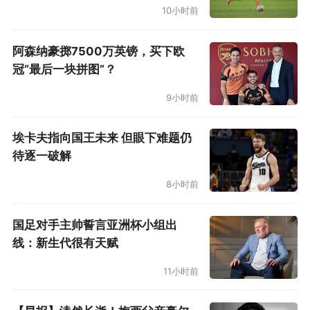
10小时前
阿森纳豪掷7500万英镑，买下欧
冠“最后一块拼图”？
9小时前
埃卡夫指向国王未来 但眼下难题仍
待逐一破解
8小时前
国足对手主帅誓言亚洲杯小组出
尼克斯那边则出现了新的伤兵，防守悍将米切尔·
线：新生代很有天赋
罗宾逊被诊断出右手掌骨骨折，而不是此前传闻
11小时前
的右手小指骨折。尽管罗宾逊计划戴护具参加总
决赛，但毫无疑问他的状态难免受到影响。