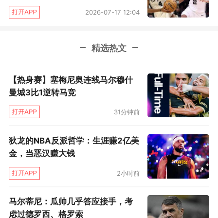
代是不幸的。
2026-07-17 12:04
强如两届MVP亚历山大，也在这个赛季倒在了文
精选热文
班亚马手上。所幸，亚历山大去年已经拿到了总
冠军戒指和总决赛MVP。
【热身赛】塞梅尼奥连线马尔穆什
曼城3比1逆转马竞
杰伦·布朗森或许会是众多不幸者中的一位。这个
赛季凯尔特人和步行者受到伤病影响战力下滑，
31分钟前
布朗森抓住机会率领尼克斯实现突破杀进了总决
狄龙的NBA反派哲学：生涯赚2亿美
赛。
金，当恶汉赚大钱
2小时前
马尔蒂尼：瓜帅几乎答应接手，考
虑过德罗西、格罗索