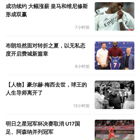
成功续约 大幅涨薪 皇马和维尼修斯
在目前的总决赛MVP赔率榜上，文班亚马排名第
形成双赢
一，布朗森第二，唐斯第三。在总决赛比分赔率
7小时前
榜上，马刺4-3夺冠排名第一，马刺4-2夺冠排名
第二，马刺4-1夺冠排名第三。
布朗坦然面对转折之夏，以无私态
度开启费城新篇章
此外，ESPN专家团队对总决赛进行了预测，10位
6小时前
看好马刺夺冠，3位看好尼克斯夺冠，其中6位看
好马刺4-3夺冠。
【人物】豪尔赫·梅西去世，球王的
人生导师离开了
马刺如今兵强马壮，主将们大都保持出色的状
13小时前
态，只有二当家福克斯因为受到脚踝伤势困扰，
在西决没有打出最佳状态。不过，马刺主帅米奇·
明日之星冠军杯决赛取消 U17国
约翰逊表示，福克斯的伤势恢复整体朝超好的方
足、阿森纳并列冠军
向发展。