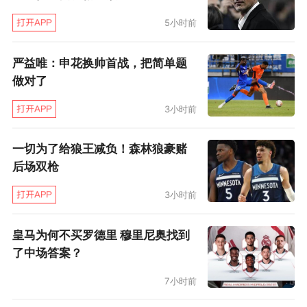
5小时前
严益唯：申花换帅首战，把简单题
做对了
3小时前
但是，马刺的阵容配置要高出尼克斯一筹，而且
马刺还有不小的成长空间。文班亚马、卡斯尔和
一切为了给狼王减负！森林狼豪赌
迪伦·哈珀远没有达到巅峰期，马刺将会越来越强
后场双枪
大。
3小时前
马刺未来可能会很多次打进总决赛，而布朗森领
皇马为何不买罗德里 穆里尼奥找到
衔的尼克斯可能就只有一两次打进总决赛的机
了中场答案？
会。布朗森如果不能在这个赛季夺冠，以后更没
7小时前
机会了。