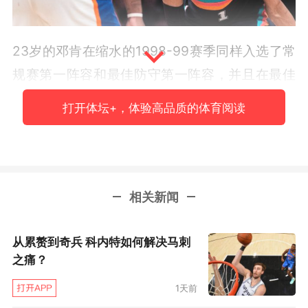
23岁的邓肯在缩水的1998-99赛季同样入选了常
规赛第一阵容和最佳防守第一阵容，并且在最佳
防守球员评选以及常规赛MVP评选中排名前五。
打开体坛+，体验高品质的体育阅读
非常巧合的是，1999年的马刺在通往总决赛的道
路上也淘汰了森林狼和开拓者。当然，文班亚马
和邓肯还有一个相似之处在于，他们都是马刺特
相关新闻
意通过摆烂拿到状元签从而选中的球员。
邓肯在1999年的总决赛首战轰下33分16篮板2助
从累赘到奇兵 科内特如何解决马刺
之痛？
攻2抢断2盖帽，率领马刺以89比77击败尼克斯。
当年的尼克斯在尤因受伤缺阵的情况下，仍然有
1天前