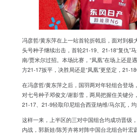
冯彦哲/黄东萍在上一站首轮折戟后，面对到极
头号种子继续出击，首轮21-19、21-18“复
南/贾米尔过招。本场比赛，“凤凰”在场上还是遇
方21-17扳平，决胜局还是“凤凰”更坚定，21-
在冯彦哲/黄东萍之后，国羽两对年轻组合登场，
对七号种子邓俊文/谢影雪，两局把握住关键分，22
21-17、21-9轻取印尼组合西亚纳维/马尔瓦
这样一来，上半区的三对中国组合均成功晋级，
内战，郭新娃/陈芳卉将对阵中国台北组合叶宏