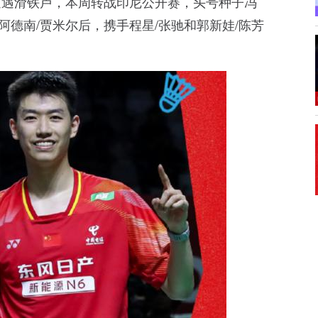
遭遇滑铁卢，本周转战印尼公开赛，头号种子冯
阿德南/贾米尔后，携手程星/张驰和郭新娃/陈芳