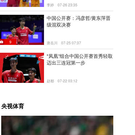
李婷
07-26 23:35
新闻
中国公开赛：冯彦哲/黄东萍晋
级混双决赛
9
唐岳川
07-25 07:37
"凤凰”组合中国公开赛首秀轻取
迈出三连冠第一步
赵都
07-22 03:12
新闻