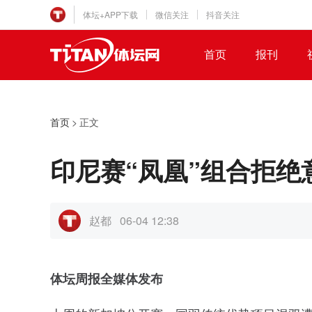
体坛+APP下载
微信关注
抖音关注
首页
报刊
首页
>
正文
印尼赛“凤凰”组合拒
赵都
06-04 12:38
体坛周报全媒体发布