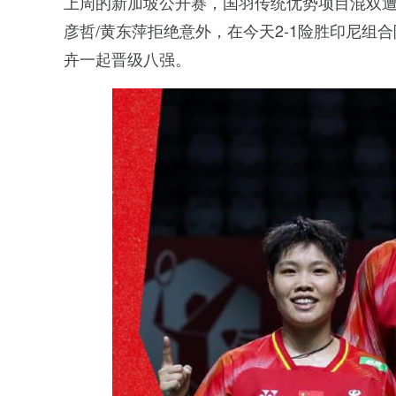
上周的新加坡公开赛，国羽传统优势项目混双
彦哲/黄东萍拒绝意外，在今天2-1险胜印尼组合
卉一起晋级八强。