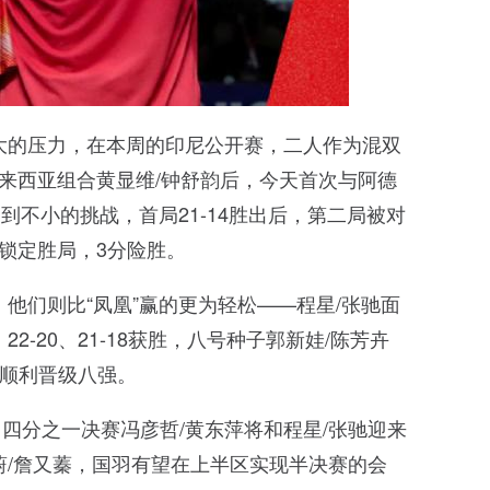
大的压力，在本周的印尼公开赛，二人作为混双
仇”马来西亚组合黄显维/钟舒韵后，今天首次与阿德
到不小的挑战，首局21-14胜出后，第二局被对
18锁定胜局，3分险胜。
他们则比“凤凰”赢的更为轻松——程星/张驰面
-20、21-18获胜，八号种子郭新娃/陈芳卉
，均顺利晋级八强。
四分之一决赛冯彦哲/黄东萍将和程星/张驰迎来
蔚/詹又蓁，国羽有望在上半区实现半决赛的会