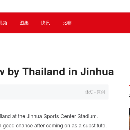
视频
图集
快讯
比赛
w by Thailand in Jinhua
体坛+原创
iland at the Jinhua Sports Center Stadium.
a good chance after coming on as a substitute.