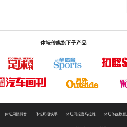
体坛传媒旗下子产品
体坛周报抖音
体坛周报快手
体坛周报喜马拉雅
体坛传媒旗舰