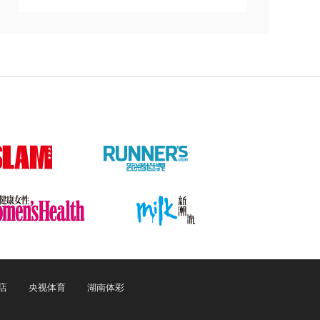
店
央视体育
湖南体彩