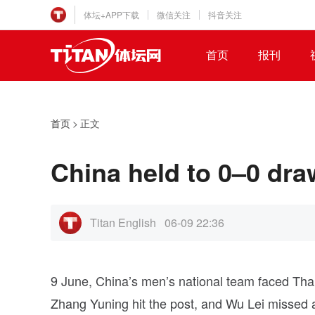
体坛+APP下载
微信关注
抖音关注
首页
报刊
首页
>
正文
China held to 0–0 dra
Titan English
06-09 22:36
9 June, China’s men’s national team faced Tha
Zhang Yuning hit the post, and Wu Lei missed 