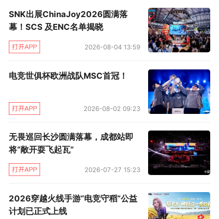
配合往往在前期就能实现对线压制。
SNK出展ChinaJoy2026圆满落
幕！SCS 及ENC名单揭晓
与之相比，第二赛段全员入选常规赛第一最佳阵
容的BLG战队表现也同样不落下风：在上路，Bin
2026-08-04 13:59
依旧拥有极强的对位压制力；打野位有多次亮眼
电竞世俱杯欧洲战队MSC首冠！
表现的Xun堪称节奏掌控者，他与中单选手
Knight的联动总能为对手制造不小的麻烦；而在
2026-08-02 09:23
下路双人组，BLG则拥有稳定输出核心Viper，以
及屡屡能掏出灵性选角辅助选手ON，这让他们在
无畏巡回长沙圆满落幕，成都站即
后期团战中能保有不俗的下限。
将“敞开耍飞起瓦”
第二赛段败者组决赛，究竟是BLG成功复仇，还
2026-07-27 15:23
是由经历骑士之路浴火重生的WE拿下？召唤师们
2026穿越火线手游“电竞守稻”公益
不容错过！
计划已正式上线