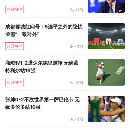
汰赛中，他们找回了顶级强队的风采，以大场全
2小时前
胜之姿剑指决赛，向第二赛段优胜者发起强力冲
击！不论面对WE还是BLG，相信已经足够惊艳的
成都蓉城红问号：5连平之外的隐忧
亟需“一致对外”
TES战队，都能为我们奉献一场高水平的决赛。
3小时前
江城线下盛会启动，静候召唤师前来打卡
商竣程1-2遭达尔德里逆转 无缘蒙
这一次，精彩不止聚焦于赛场，重返江城武汉的
特利尔站16强
LPL，也为召唤师们准备了诸多精彩活动和购票
4小时前
福利，打造属于LOLer的夏日派对。
张帅0-2不敌世界第一萨巴伦卡 无
即日起，购内场票有机会获得与选手互动名额，
缘多伦多站16强
VIP票更可解锁互动合影、TO签抽选福利。除此
3小时前
之外，败者组决赛和决赛的两个比赛日，均有精