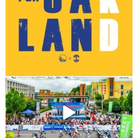
佩里西奇是另一个“越老越妖”的球员，比赛中有
一幕，佩里西奇没能预判到皮球落点，原本他已
2019-06-14 01:03
经冒顶，但是在空中却想好了接下来的动作，轻
巧地用脚勾了一下，就把球截断了。这个球难
2026年中国轮滑刷街竞速公开赛（山东莒县站）
在，即使你有这个脑子，处理不果断也很容易造
成点球，而如果没有这个协调性，这也是个点
球，相当于篮球中被“点飞”，空中用手掏掉了对
方的变向过人，是非常精彩的防守。佩里西奇本
来也擅长篮球，他或许是保持状态最好的克罗地
亚球员。佩里西奇本场担任左边后卫，表现稳定