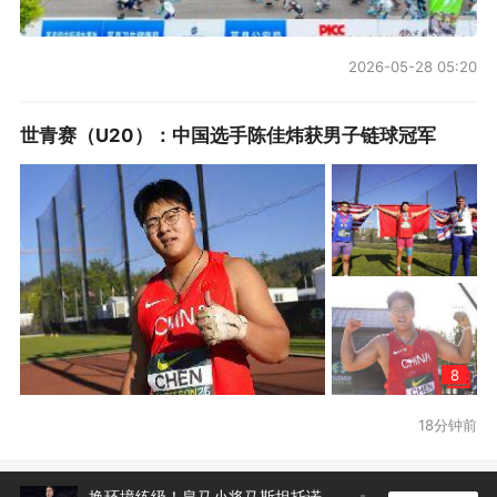
且专业。有如此二老，淘汰赛第1轮对阵葡萄牙，
就更值得期待了。克罗地亚的状态可能还没有达
2026-05-28 05:20
到最佳，这就要留给淘汰赛了。
世青赛（U20）：中国选手陈佳炜获男子链球冠军
8
18分钟前
换环境练级！皇马小将马斯坦托诺