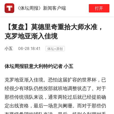
《体坛周报》新闻客户端
打开
【复盘】莫德里奇重拾大师水准，
克罗地亚渐入佳境
小五
06-28 18:41
体坛+原创
体坛周报驻意大利特约记者 小五
克罗地亚渐入佳境。恐怕这届扩容的世界杯，已
经很少有球队仍然按部就班地调整状态了。对于
那些传统强队来说，通常两轮过后就已经提前确
定出线资格，最后一场意兴阑珊。而对于那些仍