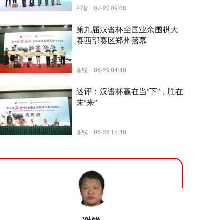
祁谐
07-20 09:08
新闻
第九届汉酱杯全国业余围棋大
赛西部赛区郑州落幕
谢锐
06-29 04:40
新闻
述评：汉酱杯赢在当“下”，胜在
未“来”
谢锐
06-28 15:49
新闻