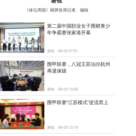
谢锐
《体坛周报》棋牌首席记者、编辑
第二届中国职业女子围棋青少
年争霸赛张家港开幕
谢锐
08-05 07:51
新闻
围甲联赛，八冠王苏泊尔杭州
再退保级
谢锐
08-03 13:26
新闻
围甲联赛“江苏模式”逆流而上
谢锐
08-03 13:19
新闻