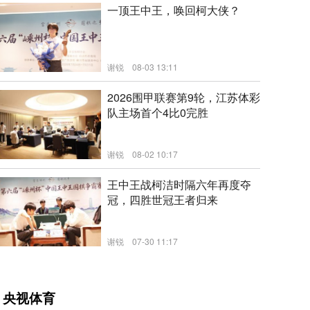
一顶王中王，唤回柯大侠？
谢锐
08-03 13:11
新闻
2026围甲联赛第9轮，江苏体彩
队主场首个4比0完胜
谢锐
08-02 10:17
新闻
王中王战柯洁时隔六年再度夺
冠，四胜世冠王者归来
谢锐
07-30 11:17
新闻