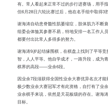
有。常人看起来正常不过的步行进赛场，用手
但6月28日六轮比赛过后，他在名手组中取得3
谢海涛自幼患脊髓性肌萎缩症，肢体肌力不断
组委会体恤其参赛不易，特地安排一名工作人
都要付出比常人多得多的努力。
谢海涛9岁起结缘围棋，在棋盘上找到了平等竞
智，人人平等。他自学成才，一路升段，成为青海
棋界的高段——业余6段。
因业余7段须获得全国性业余大赛优异名次才能
极少数业余大赛冠军才有此资格，自打有了业余
业余棋手来说，依然是天花板级的存在。谢海涛
目标。