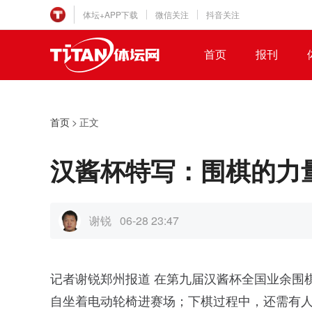
体坛+APP下载
微信关注
抖音关注
首页
报刊
首页
>
正文
汉酱杯特写：围棋的力
谢锐
06-28 23:47
记者谢锐郑州报道 在第九届汉酱杯全国业余围
自坐着电动轮椅进赛场；下棋过程中，还需有