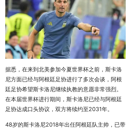
据悉，在来到北美参加今夏世界杯之前，斯卡洛
尼方面已经与阿根廷足协进行了多次会谈，阿根
廷足协希望斯卡洛尼继续执教的意愿非常强烈。
在本届世界杯进行期间，斯卡洛尼已经与阿根廷
足协达成口头协议，双方将续约至2031年。
48岁的斯卡洛尼2018年出任阿根廷队主帅，已带