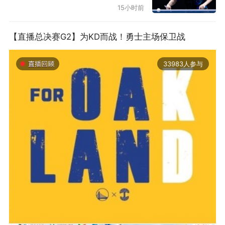
15小时前
【直播总决赛G2】为KD而战！勇士主场保卫战
33983人参与
2019-06-14 01:03
2026年中国轮滑刷街竞速公开赛（山东莒县站）