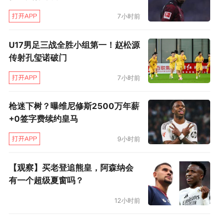
7小时前
U17男足三战全胜小组第一！赵松源
传射孔玺诺破门
7小时前
枪迷下树？曝维尼修斯2500万年薪
+0签字费续约皇马
9小时前
【观察】买老登追熊皇，阿森纳会
有一个超级夏窗吗？
12小时前