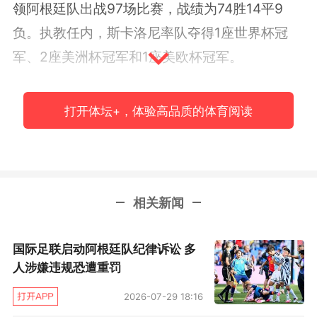
领阿根廷队出战97场比赛，战绩为74胜14平9
负。执教任内，斯卡洛尼率队夺得1座世界杯冠
军、2座美洲杯冠军和1座美欧杯冠军。
斯卡洛尼与阿根廷足协的现有合同今年年底到
打开体坛+，体验高品质的体育阅读
期。据悉，斯卡洛尼不希望在世界杯期间讨论自
己的未来，他希望专注于备战。今夏世界杯之
后，斯卡洛尼将与阿根廷足协敲定续约合同。
相关新闻
文/燕山
国际足联启动阿根廷队纪律诉讼 多
人涉嫌违规恐遭重罚
2026-07-29 18:16