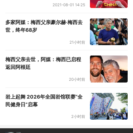
分钟被马丁内利换下。去年10月14日麒麟杯上，
2021-08-01 14:25
日本队3比2逆转击败巴西队。但那场比赛的上半
场，巴西队其实是2比0轻松领先，马丁内利为巴
多家阿媒：梅西父亲豪尔赫·梅西去
世，终年68岁
西队打进了第二球。世界杯1/16决赛，下半场伤
停补时最后一刻，在同样的位置，用基本相同的
21小时前
脚法，马丁内利再次攻破日本队大门。去年麒麟
梅西父亲去世，阿媒：梅西已启程
杯，助攻马丁内利的是帕奎塔。这一次，在世界
返回阿根廷
杯上，助攻阿森纳前锋的却是巴西队另一名中场
20小时前
球员布鲁诺·吉马良斯。
岩上起舞 2026年全国岩馆联赛“全
2比1逆转击败日本队，巴西队顶住了压力，展现
民健身日”启幕
出极强的心理韧性，也实现了升华和超越。巴西
2小时前
队问题还很多，攻防两端都有问题。但不管怎
样，赢球就是硬道理。由于执教时间太短，今年