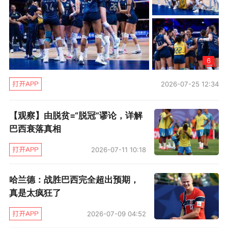
6
2026-07-25 12:34
对日本队一战，巴西队祭出433阵型，而日本队
【观察】由脱贫=“脱冠”谬论，详解
巴西衰落真相
打的则是343。防守时，两名边翼卫回撤，日本
队的阵型是541。进攻时，日本队的阵型则变成
2026-07-11 10:18
361。日本队的阵型使得巴西队很难受。进攻
哈兰德：战胜巴西完全超出预期，
时，它无法攻破对方的铁桶阵。防守时，它在中
真是太疯狂了
场处于人数上的绝对劣势。巴西队打的是单后
2026-07-09 04:52
腰，卡塞米罗不复当年，独自担起防守重任有些