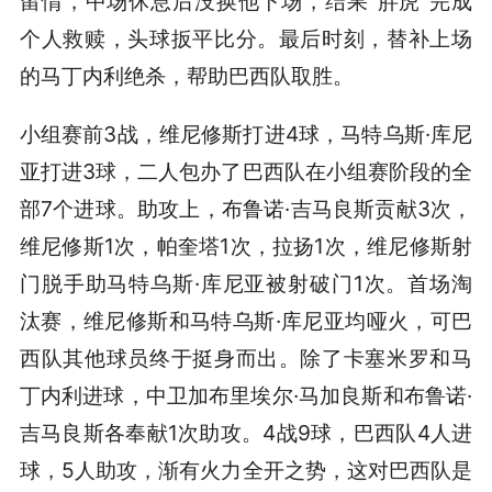
留情，中场休息后没换他下场，结果“胖虎”完成
个人救赎，头球扳平比分。最后时刻，替补上场
的马丁内利绝杀，帮助巴西队取胜。
小组赛前3战，维尼修斯打进4球，马特乌斯·库尼
亚打进3球，二人包办了巴西队在小组赛阶段的全
部7个进球。助攻上，布鲁诺·吉马良斯贡献3次，
维尼修斯1次，帕奎塔1次，拉扬1次，维尼修斯射
门脱手助马特乌斯·库尼亚被射破门1次。首场淘
汰赛，维尼修斯和马特乌斯·库尼亚均哑火，可巴
西队其他球员终于挺身而出。除了卡塞米罗和马
丁内利进球，中卫加布里埃尔·马加良斯和布鲁诺·
吉马良斯各奉献1次助攻。4战9球，巴西队4人进
球，5人助攻，渐有火力全开之势，这对巴西队是