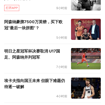
的失球，当时迪亚斯过顶长传巴西队两名中卫中
9小时前
间，巴西队双中卫也只是扭头往回跑，两人分得
太开，且没有分工合作，导致塞巴里面对出击的
阿森纳豪掷7500万英镑，买下欧
冠“最后一块拼图”？
阿利松挑射破门，帮助摩洛哥队1比0领先。
5小时前
对摩洛哥队的上半场，巴西队中场被搞得异常狼
狈，卡塞米罗表现尤其糟糕。中场休息后，他就
明日之星冠军杯决赛取消 U17国
足、阿森纳并列冠军
被法比尼奥换下场。对日本队中场休息时，巴西
国内要求换“胖虎”下场的呼声也非常高。不过，
7小时前
这一次，安切洛蒂选择继续信任自己当年的皇马
埃卡夫指向国王未来 但眼下难题仍
旧将。
待逐一破解
下半场开始后，巴西队改变策略。左路的维尼修
4小时前
斯被防死，他得球后不再一味地强攻，而是把皮