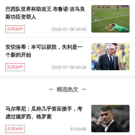
力不从心。像小组首战对摩洛哥队时一样，“胖
巴西队世界杯助攻王 布鲁诺·吉马良
虎”上半场就吃到黄牌。对摩洛哥队，他是第37分
斯功臣变罪人
钟染黄。对日本队，他第15分钟就早早吃牌。
2026-07-06 00:55
比赛开始后，巴西队掌握了场上的主动。但面对
安切洛蒂：本可以获胜，失利是一
日本队的低位防守，巴西队找不到进攻的办法，
个新的开始
更多地在后场倒脚，两名中后卫成了巴西队传球
2026-07-06 00:34
最多的球员。左路的维尼修斯被日本队成功防
死，右路的19岁小将拉扬也没有亮点。
精选热文
在足球比赛中，上下半场开场和上下半场末段是
进球最多的时段，那是因为上下半场开始时，场
马尔蒂尼：瓜帅几乎答应接手，考
虑过德罗西、格罗索
上球员们很难马上进入比赛状态，注意力不集
中，而上下半场快结束时，由于疲劳，球员们的
37分钟前