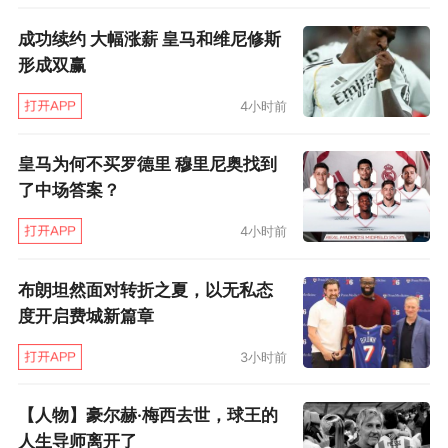
注意力也无法集中。本届世界杯在上下半场增设
成功续约 大幅涨薪 皇马和维尼修斯
补水时间，在补水时间后场上形势发生突变的情
形成双赢
况不在少数。在顶住上半场前半段巴西队的压制
4小时前
之后，上半场补水阶段结束后，日本队在主教练
森保一的授意下阵脚前提，打了巴西队一个措手
皇马为何不买罗德里 穆里尼奥找到
不及。右后卫达尼洛横传失误，日本队断球，佐
了中场答案？
野海舟远射球门死角首开纪录。
4小时前
那个失球，34岁右后卫达尼洛责任最大，回追不
布朗坦然面对转折之夏，以无私态
及并且试图犯规也没能阻止对手的卡塞米罗也难
度开启费城新篇章
辞其咎，双中卫马尔基尼奥斯和加布里埃尔·马加
3小时前
良斯只顾往回跑，没有分一下工，让其中一人逼
抢或封堵一下佐野海舟，他们也有责任。巴西队
【人物】豪尔赫·梅西去世，球王的
的这个失球让人回想起小组赛首战时对摩洛哥队
人生导师离开了