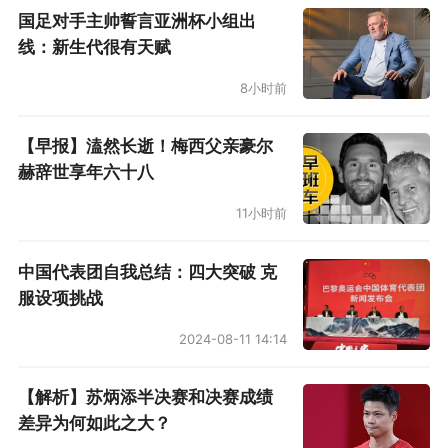
国足对手主帅誓言亚洲杯小组出
球横传转移到右路。佯攻右路，实际上，巴西队
线：新生代很有天赋
进攻重心仍在左路。这样，巴西队的左右路进攻
8小时前
稍稍平衡了一下，也有利于扯开日本队的防线。
与此同时，为了破日本队的密集防守，巴西队加
【早报】溘然长逝！梅西父亲豪尔
强了45度长传禁区，希望通过头球破门。下半场
赫辞世享年六十八
开始后，巴西队打出一波进攻高潮，最终由卡塞
11小时前
米罗在第56分钟头球扳平比分。
中国代表团自我总结：四大突破 克
帕奎塔上半场最后一刻受伤，也让巴西队另一位
服设项挑战
19岁小将、中锋恩德里克提前获得了上场机会。
2024-08-11 14:14
恩德里克上场，巴西国内寄予厚望，巴西CazeTV
解说员甚至赌恩德里克会进球。恩德里克上场
【解析】苏炳添半决赛和决赛成绩
后，影子前锋马特乌斯·库尼亚后撤中场，他第66
差异为何如此之大？