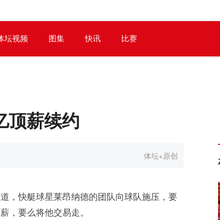
体坛视频
图集
快讯
比赛
2亿顶薪续约
体坛+原创
的报道，快艇球星莱昂纳德的团队向球队施压，要
顶薪，要么将他交易走。