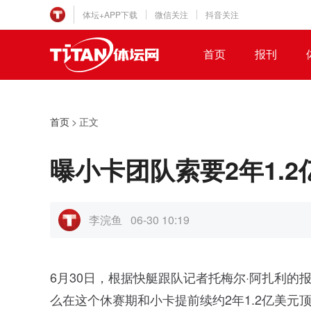
体坛+APP下载
微信关注
抖音关注
首页
报刊
首页
>
正文
曝小卡团队索要2年1.
李浣鱼
06-30 10:19
6月30日，根据快艇跟队记者托梅尔·阿扎利
么在这个休赛期和小卡提前续约2年1.2亿美元