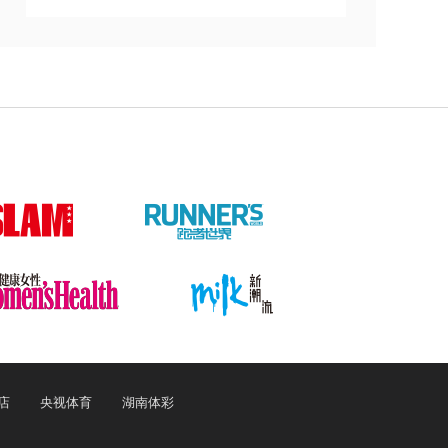
店
央视体育
湖南体彩