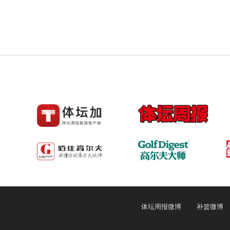
体坛周报微博
补篮微博