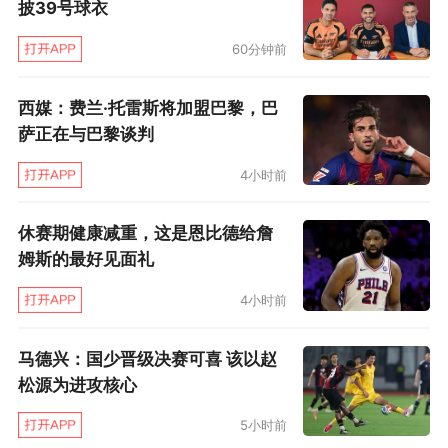
披39号球衣
采访。那平和的语气中，透露出其内心的挣
60分钟前
扎：“（受伤）这件事是我无法控制的，也不是说
我疏忽了什么准备工作，但如果大家说我只是运
西媒：费兰·托雷斯将加盟巴黎，巴
气不好，那就这样吧。可是，还有其他球员也无
萨正在与巴黎谈判
法参加世界杯，而我至少踢了一场比赛，而且，
4小时前
那场比赛的感觉还不错。所以，有些事情确实令
人失望，但我并没有感到个人的失望，而是深深
休赛期健康减重，这是恩比德给詹
姆斯的最好见面礼
地为全队所有人感到抱歉。”
4小时前
然而木已成舟，对比过去两届惜败比利时、点球
不敌克罗地亚的出局，这一次日本队更加令人惋
马德兴：国少晋级决赛可喜 该以赵
松源为进攻核心
惜。曾经，森保一以“最好的风景”为座右铭，但
打入8强仍是不可企及的目标：“作为主教练，我
5小时前