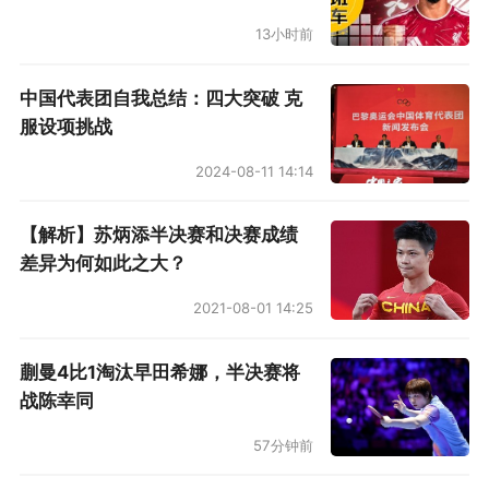
佑都，还有35岁的谷口彰悟。“那是我的青春，也
13小时前
是我们所有人的青春。”前者赛后感言：“世界杯
中国代表团自我总结：四大突破 克
真的很可怕，因为你很难掌控它。我参加了五
服设项挑战
次，但仍然无法完全掌握它。我认为世界杯自带
2024-08-11 14:14
一种恐惧，但这种恐惧会让人上瘾，对于所有球
员都是如此。但世界杯又是无可替代的，它会成
【解析】苏炳添半决赛和决赛成绩
为你足球生涯中最宝贵的财富。”而相比较长友，
差异为何如此之大？
谷口彰悟能以主力身份参赛，其实更加实属不
2021-08-01 14:25
易：“这次失利固然令人失望，但说实话，对于我
们一路走来所经历的一切，我都没有任何负面情
蒯曼4比1淘汰早田希娜，半决赛将
绪。”他坚称不会有任何遗憾：“从上届世界杯开
战陈幸同
始，我就竭尽全力为2026年进行准备。我努力为
57分钟前
日本队争取夺冠贡献力量，结果令人失望，但说