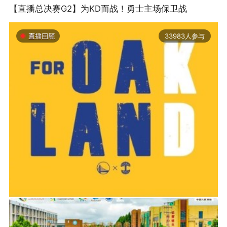
【直播总决赛G2】为KD而战！勇士主场保卫战
实话，我对我们经历的过程和所做的一切没有任
何遗憾。”
33983人参与
2019-06-14 01:03
2026年中国轮滑刷街竞速公开赛（山东莒县站）
但事实上，在这支日本队当中，出生于1997-
2000年龄段的“东京一代”才是中流砥柱。只是从