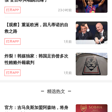
么，但我对于所有一直以来相信我的人感到抱
23小时前
歉。 与其说是难过，让我最感到难过的还是我的
队友们。”
【观察】重返欧洲，因凡蒂诺的自
救之路
1天前
炸裂！韩媒独家：韩国足协曾多次
性贿赂外籍裁判
1天前
精选热文
官方：吉马良斯加盟阿森纳，将身
未能及时披挂复出，但久保建英还是接受了媒体