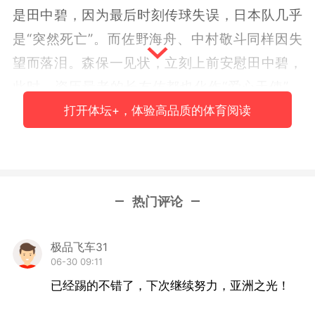
是田中碧，因为最后时刻传球失误，日本队几乎
是“突然死亡”。而佐野海舟、中村敬斗同样因失
望而落泪。森保一见状，立刻上前安慰田中碧，
此时，资历最老的长友佑都也化作“爱心天使”，
还有在小组赛末轮负伤导致缺席此役的板仓
打开体坛+，体验高品质的体育阅读
滉：“这根本不是田中碧的错误。我们作为一个团
队一直拼搏，也应当是作为一个集体输掉比赛，
仅此而已。”
热门评论
板仓滉、田中碧同是出自川崎前锋，前者自然更
愿意为“小弟”说话：“我相信田中碧也很失望，但
极品飞车31
06-30 09:11
首先如果没有他，我们不可能走到这一步，我们
已经踢的不错了，下次继续努力，亚洲之光！
也不可能展现出这样的足球风格。结果完全与他