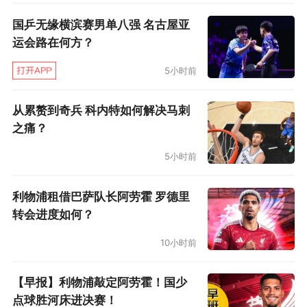
很抱歉没能带领大家前进，但从另一个角度讲，
国乒无缘横滨赛男单八强 名古屋亚
球员和工作人员看到了最好的风景，我对此深表
运会路在何方？
感激。”
5小时前
赛后，他再次把全队所有人召集起来，似乎是在
发表告别感言：“球员和工作人员为每一项活动都
从累赘到奇兵 科内特如何解决马刺
之痛？
做出充分的准备，在每一次训练和比赛中，大家
都是全力以赴。我每天都能从每一项活动中收获
5小时前
满满的成就感，所以我想表达的是，作为教练，
利物浦租借巴萨队长阿劳霍 罗德里
你们让我看到了最美好的未来，谢谢你们！”
转会进度如何？
告别与希望
10小时前
森保一大概率将要离开，其帐下的这批球员，也
【早报】利物浦敲定阿劳霍！国少
有不少人或将就此离开日本队。比如40岁的长友
点球胜河床进决赛！