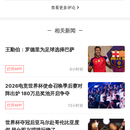
无关，正如我之前所说的，我们作为一个团队并
查看更多评论
肩作战，也作为一个团队共同输掉了比赛，仅此
而已，这与谁的失误无关。”
相关新闻
但事实上，日本队在本届世界杯上一直不太走
运。比赛还未开始，三笘薰、南野拓实、远藤航
王勤伯：罗德里为足球选择巴萨
就因伤缺阵，随后，森保一把队长袖标交予板仓
滉，结果他又因伤缺席了淘汰赛，还有一直为康
6小时前
复而努力的久保建英，赛后也是满含泪水。他
说：“我尽了一切努力尽快回归球队……然而，我
2026电竞世界杯使命召唤季后赛对
阵出炉 180万总奖池开启争夺
非常对不起我的队友、教练，还有一直支持我的
家人以及其他朋友。我觉得球队的这次失利，没
13小时前
有人应该为此负责，但我个人真的非常抱歉。我
世界杯夺冠后亚马尔赴哥伦比亚度
并不是说如果那个关键时刻我在场上就能改变什
假 登台即兴唱跳玩嗨了