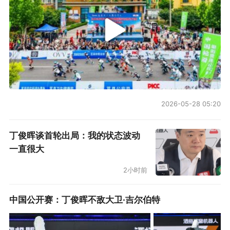
年龄上来讲，97年龄段的前田大然、小川航基、
板仓滉；98年龄段的堂安律、上田绮世、包括稍
大一岁的镰田大地，都很难确保会在下一届世界
杯继续披挂。还有因伤缺阵的南野拓实（31岁）
和三笘薰（29岁），未来数年的发展亦前景难
料，至于已满33岁的伊东纯也，4年后就更加是
2026-05-28 05:20
遥不可及。
丁俊晖谈首轮出局：我的状态波动
镰田大地直言：“相比4年前在卡塔尔，我本来更
一直很大
加有信心。我真心觉得我们本可以走得更远，而
2小时前
且，我认为我们可以朝着那个夺冠目标而努
力。”或许也正因此，这些中生代球员就更加为此
中国公开赛：丁俊晖不敌大卫·吉尔伯特
次出局而遗憾：“我所感受到的失望和失落感，肯
定比在卡塔尔更加强烈，因为我们真的很想走得