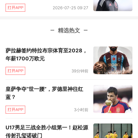
下他，目前也没有符合吸引力层级的下家邀约让
2026-07-25 09:27
他愿意离开曼联。
精选热文
8月22日曼联将客场对阵赫尔城开启2026-27赛
季英超征程，拉什福德很可能会获得出场机会。
萨拉赫签约特拉布宗体育至2028，
卡里克的阵容即将迎来从亚特兰大加盟的埃德
年薪1700万欧元
森，实力得到提升，球队需要尽快找到比赛节
39分钟前
奏，未来几周预计还会有新援到位。关键的季前
窗给了拉什福德重新证明自身价值、争夺首发位
皇萨争夺“世一腰”，罗德里神往红
置的重要机会，不过他的归队时间可能会因为英
蓝？
格兰在世界杯的赛事进度推迟。
3小时前
U17男足三战全胜小组第一！赵松源
传射孔玺诺破门