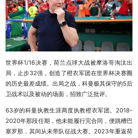
世界杯1/16决赛，荷兰点球大战被摩洛哥淘汰出
局，止步32强，创造了橙衣军团在世界杯决赛圈
的历史最差成绩。出局之战，科曼极其保守的5后
卫战术以及被动的场面，招致广泛批评。
63岁的科曼执教生涯两度执教橙衣军团。2018-
2020年那段任期，他未能履行完合同，便跳槽巴
塞罗那，其间从未带队征战大赛。2023年重返荷