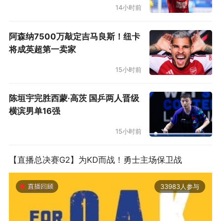
14小时前
阿森纳7500万敲定吉马良斯！纽卡
将成英超第一卖家
15小时前
陈垣宇完胜西蒙·高茨 国乒两人晋级
横滨男单16强
15小时前
【直播总决赛G2】为KD而战！勇士主场保卫战
33983人参与