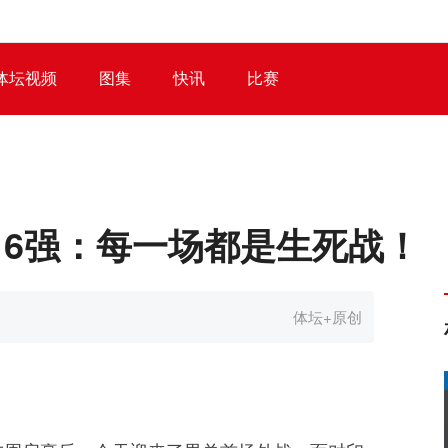
体坛视频
图集
快讯
比赛
16强：每一场都是生死战！
体坛+原创