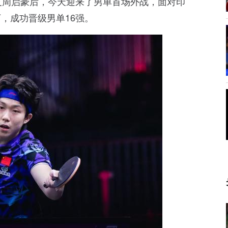
友周启豪后，今天迎来了男单首场外战，面对印
拿下，成功晋级男单16强。