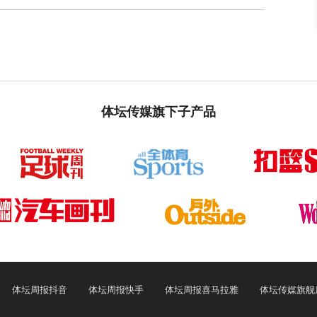
体坛传媒旗下子产品
体坛周报抖音
体坛周报快手
体坛周报喜马拉雅
体坛传媒旗舰