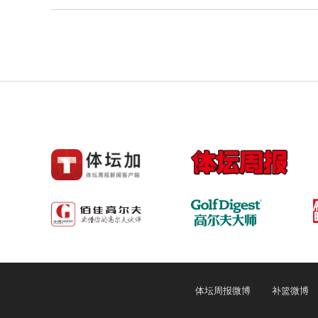
体坛周报微博
补篮微博