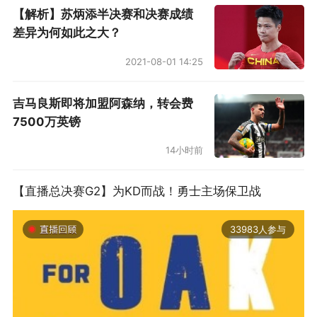
【解析】苏炳添半决赛和决赛成绩
差异为何如此之大？
2021-08-01 14:25
吉马良斯即将加盟阿森纳，转会费
7500万英镑
14小时前
【直播总决赛G2】为KD而战！勇士主场保卫战
33983人参与