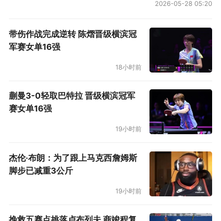
2026-05-28 05:20
带伤作战完成逆转 陈熠晋级横滨冠
军赛女单16强
18小时前
蒯曼3-0轻取巴特拉 晋级横滨冠军
赛女单16强
19小时前
杰伦·布朗：为了跟上马克西詹姆斯
脚步已减重3公斤
19小时前
挽救五赛点挑落卢布列夫 商竣程复