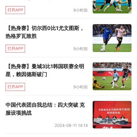
设各方面作出系统谋划和整体部署，必将更好指
9小时前
引全党不断研究和解决新情况、新问题，有力推
动党的建设各项工作更好体现时代性、把握规律
【热身赛】切尔西0比1尤文图斯，
性、富于创造性，不断开创强党强国新局面。
热格罗瓦致胜
9小时前
【热身赛】曼城3比1韩国联赛全明
星，赖因德斯破门
9小时前
中国代表团自我总结：四大突破 克
服设项挑战
2024-08-11 14:14