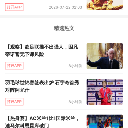
行进的中国，此刻来到了一个形势更为复杂的关
2026-07-22 02:03
键节点，前路既有无限风光，亦遍布激流险滩。
放眼世界，百年变局加速演进，世界变乱交织、
精选热文
动荡加剧；着眼国内，进入“十五五”，改革发展
稳定任务艰巨繁重，不少深层次矛盾躲不开、绕
【观察】欧足联推不出强人，因凡
不过；审视党自身，“四大考验”、“四种危险”依然
蒂诺暂无下课风险
复杂严峻，党面临的赶考远未结束。“成其身而天
8小时前
下成，治其身而天下治。”办好中国的事情，关键
羽毛球世锦赛签表出炉 石宇奇首秀
在党。越是任务艰巨，越要以科学思想为指引，
对阵阿尤什
把我们党建设得更加坚强有力。习近平党建思想
8小时前
深刻把握管党治党、兴党强党和强国复兴的内在
联系，全面深刻阐明新时代党的建设的根本原
【热身赛】AC米兰1比1国际米兰，
则、工作布局、重点任务、方法路径，对党的建
迪马尔科恩昆库破门