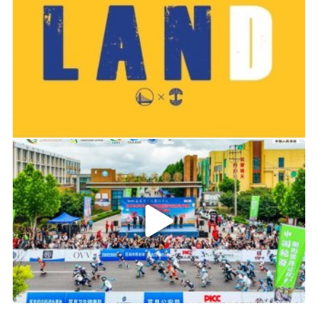
2019-06-14 01:03
2026年中国轮滑刷街竞速公开赛（山东莒县站）