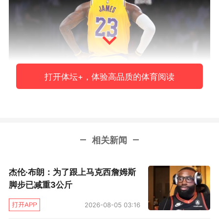
打开体坛+，体验高品质的体育阅读
“当我和联盟中的各队交谈时，勇士、骑士和热火
是最常被提及的詹姆斯潜在下家。我们知道勇士
已经在行动了，从德雷蒙德·格林拒绝执行球员选
相关新闻
项开始，那是为了给勇士提供薪资灵活性。但你
永远不知道接下来会发生什么，不知道哪些球队
杰伦·布朗：为了跟上马克西詹姆斯
会突然冒出来试图招募詹姆斯。”
脚步已减重3公斤
2026-08-05 03:16
另外他还提到，不能排除会有令人意外的球队半