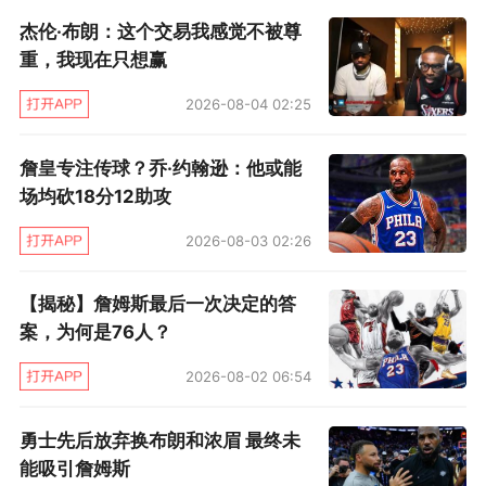
路杀出，掘金、马刺、尼克斯...如果詹姆斯真的
杰伦·布朗：这个交易我感觉不被尊
不在乎钱，那么一切皆有可能。
重，我现在只想赢
2026-08-04 02:25
（文/柴夫）
詹皇专注传球？乔·约翰逊：他或能
场均砍18分12助攻
2026-08-03 02:26
【揭秘】詹姆斯最后一次决定的答
案，为何是76人？
2026-08-02 06:54
勇士先后放弃换布朗和浓眉 最终未
能吸引詹姆斯