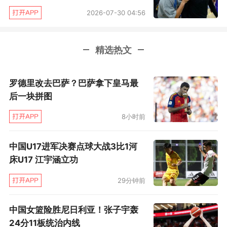
2026-07-30 04:56
精选热文
罗德里改去巴萨？巴萨拿下皇马最
后一块拼图
8小时前
中国U17进军决赛点球大战3比1河
床U17 江宇涵立功
29分钟前
中国女篮险胜尼日利亚！张子宇轰
24分11板统治内线