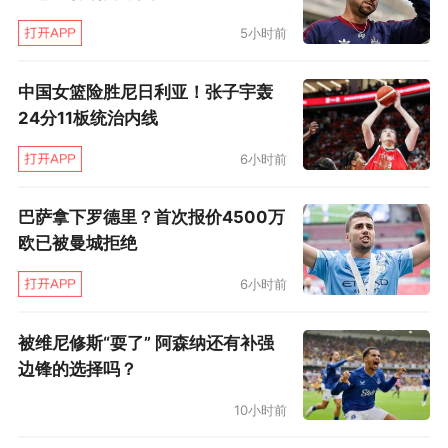
5小时前
中国女篮险胜尼日利亚！张子宇轰
24分11板统治内线
6小时前
巴萨拿下罗德里？首次报价4500万
欧已被曼城拒绝
6小时前
被维尼修斯“耍了” 阿森纳还有补强
边锋的选择吗？
10小时前