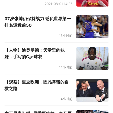
2021-08-01 14:25
37岁张帅仍保持战力 憾负世界第一
排名逼近前50
13小时前
【人物】迪奥曼德：天堂里的妹
妹，手写的C罗球衣
14小时前
【观察】重返欧洲，因凡蒂诺的自
救之路
14小时前