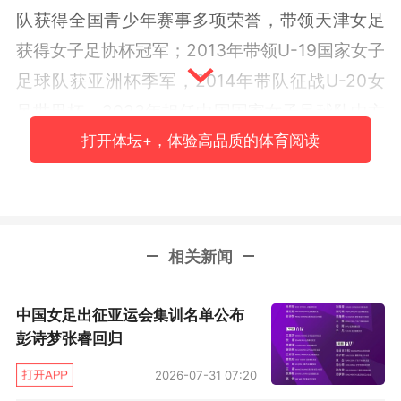
队获得全国青少年赛事多项荣誉，带领天津女足
获得女子足协杯冠军；2013年带领U-19国家女子
足球队获亚洲杯季军，2014年带队征战U-20女
足世界杯，2023年担任中国国家女子足球队中方
教练组组长率队出访美国。
打开体坛+，体验高品质的体育阅读
经友好协商，中国足球协会已与中国U-20国家女
子足球队原主教练科林·贝尔解除合同。中国足球
协会感谢科林·贝尔先生及教练团队在执教中国U-
相关新闻
20国家女子足球队期间的辛勤付出和对中国足球
的贡献，祝福科林·贝尔先生在今后的工作和生活
中国女足出征亚运会集训名单公布
彭诗梦张睿回归
中一切顺利。
2026-07-31 07:20