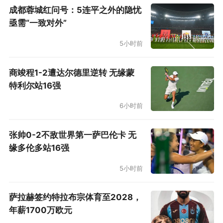
成都蓉城红问号：5连平之外的隐忧
亟需“一致对外”
5小时前
商竣程1-2遭达尔德里逆转 无缘蒙
特利尔站16强
6小时前
张帅0-2不敌世界第一萨巴伦卡 无
缘多伦多站16强
5小时前
萨拉赫签约特拉布宗体育至2028，
年薪1700万欧元