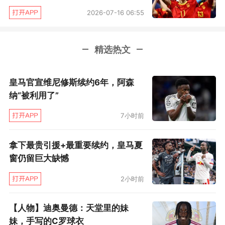
2026-07-16 06:55
精选热文
皇马官宣维尼修斯续约6年，阿森
纳“被利用了”
7小时前
拿下最贵引援+最重要续约，皇马夏
窗仍留巨大缺憾
2小时前
【人物】迪奥曼德：天堂里的妹
妹，手写的C罗球衣