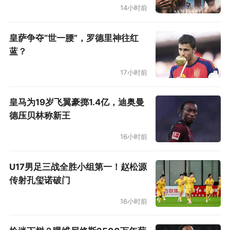
14小时前
皇萨争夺“世一腰”，罗德里神往红
蓝？
17小时前
皇马为19岁飞翼豪掷1.4亿，迪奥曼
德压贝林称新王
16小时前
U17男足三战全胜小组第一！赵松源
传射孔玺诺破门
16小时前