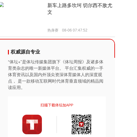
权威源自专业
“体坛+”是体坛传媒集团旗下《体坛周报》及诸多体
育类杂志的唯一新媒体平台。 平台汇集权威的一手
体育资讯以及国内外顶尖资深体育媒体人的深度观
点， 是一款移动互联网时代体育垂直领域的精品阅
读应用。