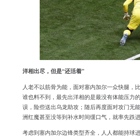
洋相出尽，但是“还活着”
人老不以筋骨为能，面对塞内加尔一众快腿，
谁也料不到，最先出洋相的是最没有体能压力
误，险些送出乌龙助攻；随后再度面对攻门无能
洲红魔甚至没等到补水时间缓口气，就率先跌
考虑到塞内加尔边锋类型齐全，人人都能持球进