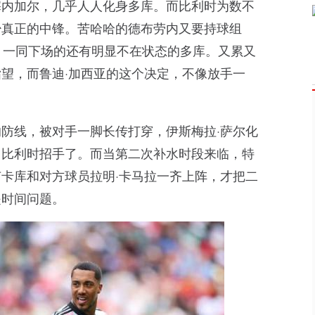
塞内加尔，几乎人人化身多库。而比利时为数不
少真正的中锋。苦哈哈的德布劳内又要持球组
，一同下场的还有明显不在状态的多库。又累又
望，而鲁迪·加西亚的这个决定，不像放手一
防线，被对手一脚长传打穿，伊斯梅拉·萨尔化
向比利时招手了。而当第二次补水时段来临，特
卡库和对方球员拉明·卡马拉一齐上阵，才把二
是时间问题。