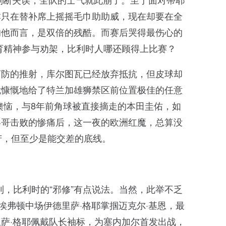
本只在替补席上摇摇毛巾助助威，现在却要在全
的他而言，是双倍的残酷。而赛后哭得最伤心的
育精神参与劝架，比利时人哪还顾得上比赛？
盯防的推射，库尔图瓦已经放弃抵抗，但皮球却
裁慷慨地给了特兰加雄狮禁区前位置极佳的任意
懊恼，与8年前角球被直接摘走的本田圭佑，如
洛哥击败的惨痛后，这一夜的欧洲红魔，总算没
苦，但至少是能交差的底线。
胜利，比利时的“邪修”有点说法。当然，此举不乏
时埃弗顿中场伊德里萨·格耶掌掴迈克尔·基恩，最
萨·格耶佩戴队长袖标，为塞内加尔首发出战，