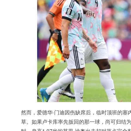
然而，爱德华·门迪因伤缺席后，临时顶班的塞
草。如果卢卡库率先扳回的那一球，尚可归结为
时，身高1.97米的莫里·迪奥出击却对落点完