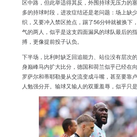
区中路，但此举适得其反，外围持球无压力的
多的持球时段，进攻症结还是老问题：场上缺
织，又要冲入禁区抢点，踢了56分钟就被换下
气的两人，似乎是这支四面漏风的球队最后的指
搏，更像提前投子认负。
下半场，比利时缺乏回追能力、站位没有层次的
身巅峰马内扩大比分，德国和荷兰似乎已经在
罗萨尔和蒂耶勒曼从交流变成斗嘴，甚至要靠卢
人勉强分开。输球又输人的双重羞辱，似乎只