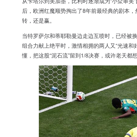
从卡塔尔到美加墨，比利时逐渐成为“小众审美”
后，欧洲红魔顺势掏出了8年前最经典的剧本，
转，还是赢。
当特罗萨尔和蒂耶勒曼边走边互喷时，已经被
组合力献上绝平时，激情相拥的两人又“光速和
懂，把这股“泥石流”留到1/8决赛，或许老天都