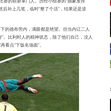
比赛的崭新掌门人。历经小组赛的“抽象发挥”
然后补上几笔，临时“整了个活”，结果还是逆
换下的德布劳内，满眼都是绝望。但当内讧二人
好”。比利时人的精神状态，除了他们自己，没人
想再看点“下饭名场面”。