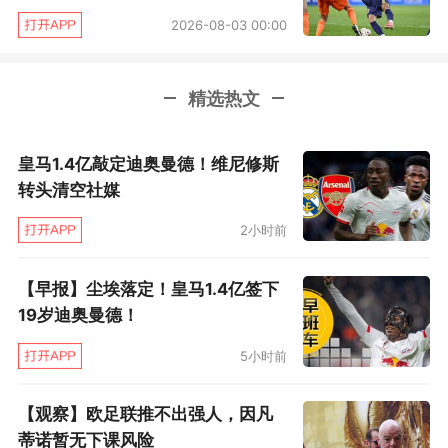
第90+10分钟，李帅传中助攻，安永佳头球攻门
2026-08-03 00:00
得手。最终，青岛西海岸队2比1击败上海海港。
青岛西海岸出场阵容：16-李昊、5-梅米舍维奇、
精选热文
19-董宇、22-王庚睿、28-张呈栋（93’15-王
鹏）、8-张修维（97’6-金世明）、23-雷森德、
皇马1.4亿敲定迪奥曼德！维尼修斯
转头清空社媒
25-彭欣力（93’30-杨展彭）、9-阿齐兹、10-内
尔松卢斯（97’35-南松）、11-戴维森
2小时前
上海海港出场阵容：1-颜骏凌、13-魏震、19-王
【早报】尘埃落定！皇马1.4亿签下
振澳（65’22-杨希）、32-李帅、6-张源、8-让·
19岁迪奥曼德！
克劳德（89’14-安永佳）、10-维塔尔、21-梅伦
5小时前
多（F)、17-安佩姆、45-莱昂纳多、49-李新翔
【观察】欧足联推不出强人，因凡
（65’33-刘祝润）
蒂诺暂无下课风险