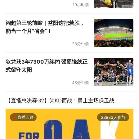
19小时前
湘超第三轮前瞻｜益阳这把若胜，
能当一个月“省会”！
28分钟前
狄龙获3年7300万续约 强硬锋线正
式留守太阳
48分钟前
【直播总决赛G2】为KD而战！勇士主场保卫战
33983人参与