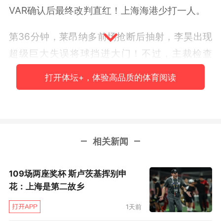
VAR确认后最终改判直红！上海海港少打一人。
第36分钟，莱昂纳多前场抢断后抽射，李昊出现
超级巨大失误将球挡进大门！不过，主裁检查
VAR后，最终判定莱昂纳多手球在先进球无效。
打开体坛+，体验高品质的体育阅读
上半场补时第1分钟，青岛西海岸任意球开出，阿
齐兹扫射破门！但VAR介入后主裁也判定进球无
效，进攻队员干扰门将。随后半场哨响，两队战
相关新闻
成0比0。
第57分钟，西海岸破门，但边裁举旗示意越位。
109场两座奖杯 斯卢茨基挥别申
花：上海是第二故乡
最终，VAR确认传球的阿齐兹越位在先，进球无
效。
1天前