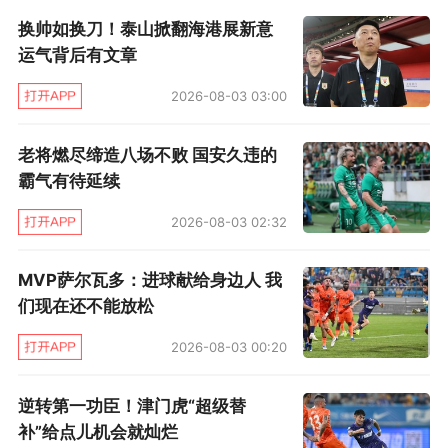
第70分钟，王庚睿传中送出关键传球，阿齐兹在
换帅如换刀！泰山掀翻海港展新意
禁区中路头球射门，皮球命中球门左下角但被扑
运气背后有文章
出。4分钟后，雷森德 在禁区左路小角度区域右
2026-08-03 03:00
脚射门被扑出。
老将燃尽缔造八场不败 国安久违的
第80分钟，西海岸再度破门！但是边裁举旗示意
霸气有待延续
越位，随后VAR再度长时间介入，最终认定西海
2026-08-03 02:32
岸犯规在先进球无效。
MVP萨尔瓦多：进球献给身边人 我
第84分钟，西海岸左路任意球开出，阿齐兹助攻
们现在还不能放松
内尔松破门！西海岸1比0领先。第90分钟，阿齐
2026-08-03 00:20
兹传中，戴维森在禁区右路小角度区域右脚射门
得分，2比0！大局已定。
逆转第一功臣！津门虎“超级替
补”给点儿机会就灿烂