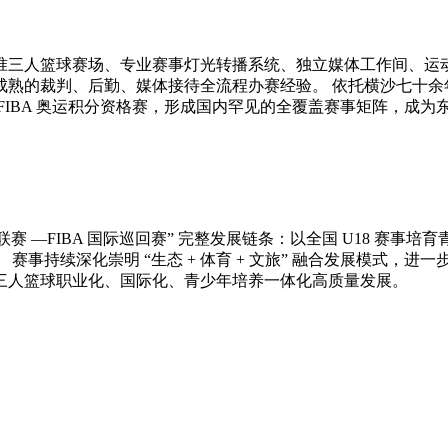
准三人篮球赛场、专业赛事灯光转播系统、独立媒体工作间、运
熟的裁判、后勤、媒体接待全流程办赛经验。 依托横沙七十余年
FIBA 奥运积分资格赛，形成国内罕见的全覆盖赛事矩阵，成
业联赛 —FIBA 国际巡回赛” 完整发展链条：以全国 U18 
赛事持续深化崇明 “生态 + 体育 + 文旅” 融合发展模式，
三人篮球职业化、国际化、青少年培养一体化高质量发展。