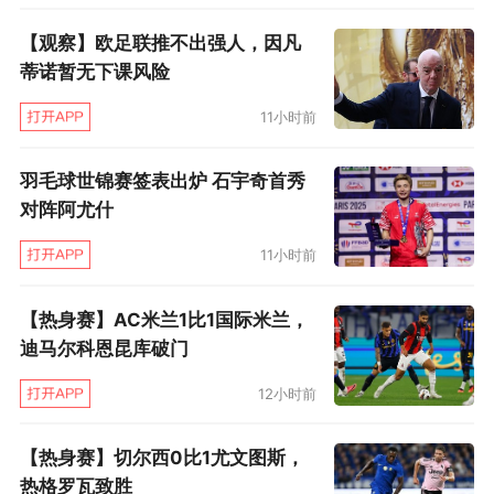
【观察】欧足联推不出强人，因凡
蒂诺暂无下课风险
11小时前
羽毛球世锦赛签表出炉 石宇奇首秀
对阵阿尤什
11小时前
【热身赛】AC米兰1比1国际米兰，
迪马尔科恩昆库破门
12小时前
【热身赛】切尔西0比1尤文图斯，
热格罗瓦致胜