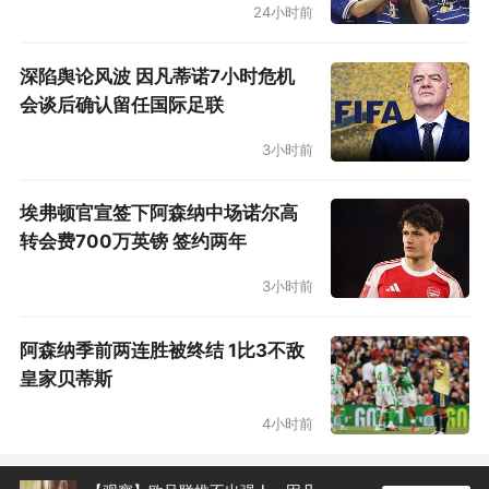
24小时前
深陷舆论风波 因凡蒂诺7小时危机
会谈后确认留任国际足联
3小时前
埃弗顿官宣签下阿森纳中场诺尔高
转会费700万英镑 签约两年
3小时前
阿森纳季前两连胜被终结 1比3不敌
皇家贝蒂斯
4小时前