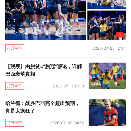
进行，这座球场正是内马尔2010年首次为巴西队
出战时的比赛场地。赛后内马尔在接受采访时表
示，“我真的尽力了。现在，一切都结束了，我从
这里开始，也在这里落下句号。”
6
2026-07-25 12:34
文/燕山
【观察】由脱贫=“脱冠”谬论，详解
巴西衰落真相
2026-07-11 10:18
哈兰德：战胜巴西完全超出预期，
真是太疯狂了
2026-07-09 04:52