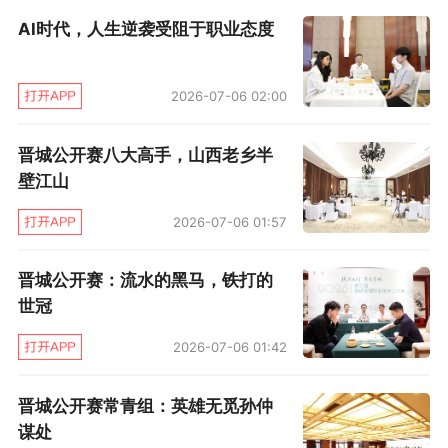
个女子组、3个青少年组（细分至U14、U15-
AI时代，人生逆袭受阻于职业态度
16、U17-18）、1个常青组。
预选细分组别给了新锐和元老棋手参赛机会。本
2026-07-06 02:00
届晋城公开赛，年仅14岁的张一淼三段、15岁的
晋城公开赛八大高手，山西老乡半
尹成志五段出现在本赛赛场，尹成志首轮还战胜
壁江山
了应一韬六段，次轮不敌陈贤八段；张一淼首轮
2026-07-06 01:57
不敌陶欣然九段，但也让后者大费周章。
晋城公开赛：流水的黑马，铁打的
还有四位年轻女棋手获得与一线男子高手硬碰硬
世冠
对抗之机。首轮周泓余七段、方若曦六段、丁明
2026-07-06 01:42
君四段分别不敌丁浩九段、李雨昂四段、党毅飞
九段，其中丁明君对世界大赛两冠王党毅飞那盘
晋城公开赛常青组：英雄无觅孙仲
棋一度胜率接近百分百，若非后半盘“手抖”，即
谋处