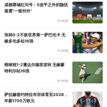
成都蓉城红问号：5连平之外的隐忧
亟需“一致对外”
5小时前
张帅0-2不敌世界第一萨巴伦卡 无
缘多伦多站16强
5小时前
商竣程1-2遭达尔德里逆转 无缘蒙
特利尔站16强
6小时前
萨拉赫签约特拉布宗体育至2028，
年薪1700万欧元