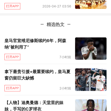
可爆出全场最大冷门。
2026-04-27 03:56
李小溪六段首轮半目险胜世界冠军时越九段，第
二轮半目惜败于另一位世界冠军江维杰九段。能
精选热文
在如此重大比赛中战胜男子世界冠军，这对于李
皇马官宣维尼修斯续约6年，阿森
小溪来说，赢的何止半目，而是百目、千目的职
纳“被利用了”
业信心。
7小时前
还有大黑马王泽锦七段，连续四轮遭遇世界冠
军，前三轮他连胜檀啸九段、芈昱廷九段和李轩
拿下最贵引援+最重要续约，皇马夏
窗仍留巨大缺憾
豪九段，八强战败给丁浩九段。他此次参赛，受
益于晋城公开赛本赛“扩军”，四战世界冠军，于
2小时前
他是一次神奇的棋战历程，但也正是晋城公开赛
【人物】迪奥曼德：天堂里的妹
给他创造的机遇。
妹，手写的C罗球衣