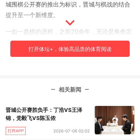
城围棋公开赛的推出为标识，晋城与棋战的结合
提升至一个新维度。
一如一盘棋的进程，之前20余年，无论是角色定
位，还是赛事规模，晋城办赛更多的是一个参与
打开体坛+，体验高品质的体育阅读
者、旁观者，都没有上升到参与赛事决策甚至主
导赛事走向的高度，对中国围棋的赛事变革、嬗
变，影响甚微。
相关新闻
但从2024年晋城公开赛开始，这项赛事的步步改
变已深深影响到了传统棋战的格局。本赛名额扩
晋城公开赛胜负手：丁浩VS王泽
大到64个，从预选赛中选拔产生32个，预选赛开
锦，党毅飞VS陈玉侬
放包容、分组精细,给年轻棋手挑战的机会,也给元
2026-07-06 02:02
老棋手预留坚守的空间，共分为24个公开组、4