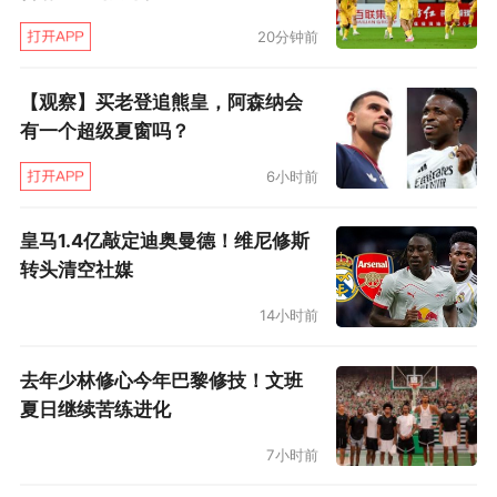
20分钟前
【观察】买老登追熊皇，阿森纳会
有一个超级夏窗吗？
两个小组中，A组汇聚了东亚及东南亚传统篮球强
6小时前
国的青年力量，既有东道主中国U18国青，也有
韩国大学联赛劲旅明知大学、菲律宾UAAP名校
皇马1.4亿敲定迪奥曼德！维尼修斯
国家大学，以及马来西亚精英选拔队。B组则堪
转头清空社媒
称“两岸三地+澳洲”的多元碰撞，华侨大学作为
14小时前
CUBAL传统豪强，将与香港岭南大学、台湾体育
大学及澳大利亚青年队上演精彩对话。
去年少林修心今年巴黎修技！文班
夏日继续苦练进化
小组赛阶段为7月13日至15日，两个赛区每天各
7小时前
进行两场比赛。