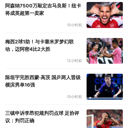
阿森纳7500万敲定吉马良斯！纽卡
厦门赛区（A组）赛程：
将成英超第一卖家
7月13日（周一）19:30 中国U18国青VS马来西
10小时前
亚挑选队；21:00 韩国明知大学VS菲律宾国家大
学
梅西2球1助！与卡塞米罗梦幻联
动，迈阿密4比2大胜
7月14日（周二）19:00 菲律宾国家大学VS马来
12小时前
西亚挑选队；20:30 韩国明知大学VS中国U18国
青
陈垣宇完胜西蒙·高茨 国乒两人晋级
横滨男单16强
7月15日（周三）19:00 马来西亚挑选队VS韩国
10小时前
明知大学；20:30 中国U18国青VS菲律宾国家大
学
三镇申诉李昂犯规判罚点球 足协评
议：判罚正确