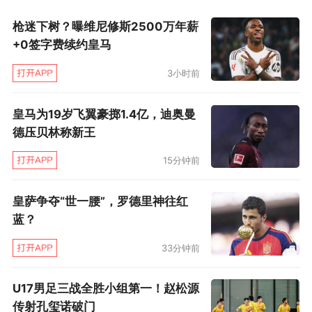
枪迷下树？曝维尼修斯2500万年薪
+0签字费续约皇马
3小时前
皇马为19岁飞翼豪掷1.4亿，迪奥曼
德压贝林称新王
15分钟前
皇萨争夺“世一腰”，罗德里神往红
蓝？
33分钟前
U17男足三战全胜小组第一！赵松源
传射孔玺诺破门