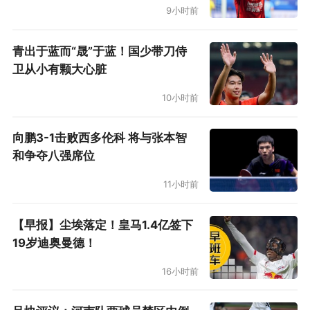
9小时前
青出于蓝而“晟”于蓝！国少带刀侍
卫从小有颗大心脏
10小时前
向鹏3-1击败西多伦科 将与张本智
和争夺八强席位
11小时前
【早报】尘埃落定！皇马1.4亿签下
19岁迪奥曼德！
16小时前