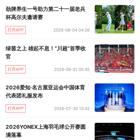
精神与工匠精神。尤尼克斯（上海）体育用品有
劲牌养生一号助力第二十一届老兵
限公司总经理芝原步为上海队授予“上海YONEX
杯高尔夫邀请赛
羽毛球队”新队名。2027年起他们将穿着世界战
2026-08-04 04:26
略款赛服征战赛场。
会议现场，巴黎奥运会女双金牌得主陈清晨也以
绿茵之上 雄起不息！“川超”首季收
官
新身份——YONEX品牌推广大使亮相。两位国羽
主力黄东萍及贾一凡来到现场祝贺，三人共同登
2026-08-01 05:45
台迎来一片掌声，这不仅展现了中国羽毛球的女
2026爱知·名古屋亚运会中国体育
性力量，也表达出热爱不会因为身份转变而停
代表团礼服发布
止。
2026-07-30 13:42
产品秀环节，舞台上再次迎来重要嘉宾，谢定
2026YONEX上海羽毛球公开赛圆
峰、苏伟译、陈堂杰、蒂娜四位马来西亚全明星
满落幕
阵容登台，现场分享了多年来与中国球迷的交