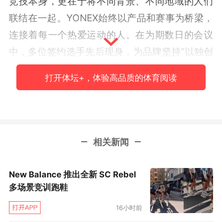
竞技本身，更在于将不同背景、不同地域的人们
联结在一起。YONEX始终以产品和赛事为桥梁，
连接着每一个热爱运动的人。在为期数日的会议
中，多位签约选手先后现身，为品牌坚持“以独创
的技术和最好的产品贡献给世界”理念提供了生动
打开体坛+，体验高品质的体育阅读
注脚。
羽坛汇聚多方力量
6月29日的合作伙伴会议上，YONEX公布了与上
相关新闻
海羽毛球队的合作。上海市体育局党组成员、上
海市竞技体育训练管理中心党委书记王海威携上
New Balance 推出全新 SC Rebel
多场景竞训跑鞋
海队教练与队员登台，队员身着全新队服亮相。
王海威表示，此次合作希望向年轻队员传递专业
16小时前