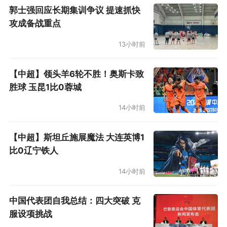
拉长，覆盖的地域与代际也在持续扩展。
郭士强回应长期集训争议 提速抓快
攻成备战重点
科技与设计双向发力
13小时前
【中超】领头羊6轮不胜！奥斯卡致
胜球 玉昆1比0蓉城
14小时前
【中超】斯坦丘施展魔法 大连英博1
比0辽宁铁人
14小时前
中国代表团自我总结：四大突破 克
本次发布会上，多款新品集中亮相。羽毛球拍天
服设项挑战
斧10、疾光10S、弓箭8分别对应力量进攻、轻量