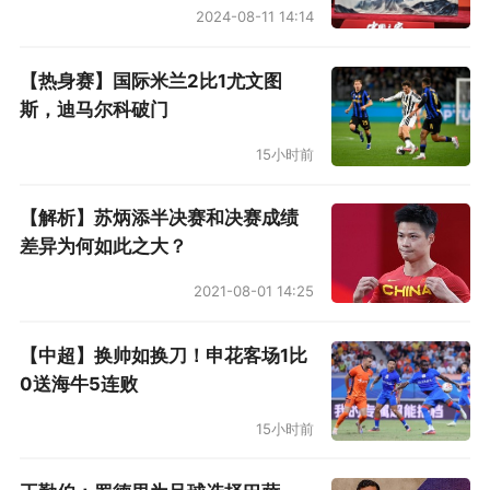
2024-08-11 14:14
灵活与持球控制三种风格。面向初、中级羽毛球
爱好者的POWER CUSHION 470与POWER
【热身赛】国际米兰2比1尤文图
CUSHION 101推出全新配色。
斯，迪马尔科破门
15小时前
网球方面，VCORE系列通过新技术与新结构的结
合，为每次挥拍创造更精确的旋转与控制。AD-
【解析】苏炳添半决赛和决赛成绩
ACCEL网球鞋以速度见长，碳板与ACCEL
差异为何如此之大？
BOOSTER分层设计助力快速启动；PRO-MOVE
2021-08-01 14:25
CLASSIC作为全能型网球鞋，搭载动力垫的同时
提升透气性与侧向支撑，同步推出5款新色。穿线
【中超】换帅如换刀！申花客场1比
0送海牛5连败
机PRECISION 5.2正式亮相，融合先进穿线技术
与简易操作设计，红铜色机身搭配哑光黑饰件，
15小时前
在外观与性能上均实现升级。