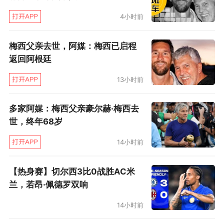
长期深耕的缩影。
4小时前
一些未能到场的签约选手也通过视频向本次会议
梅西父亲去世，阿媒：梅西已启程
发来祝福。瑞士网球名将、五届大满贯单打冠军
返回阿根廷
得主玛蒂娜·辛吉斯，前世界第一莱顿·休伊特，以
13小时前
及卡斯珀·鲁德、本·谢尔顿、戴安娜·施耐德等国
际顶尖选手，在镜头前分享了YONEX装备在职业
多家阿媒：梅西父亲豪尔赫·梅西去
生涯中的陪伴，从球拍到球鞋，这些装备帮助他
世，终年68岁
们在大满贯赛场上发挥出更好的水平。
14小时前
国内球员朱琳、李晓辉、王曦雨、布云朝克特也
【热身赛】切尔西3比0战胜AC米
通过视频表达了对YONEX 80周年的美好祝愿。
兰，若昂·佩德罗双响
无论身处世界哪个角落，他们都有一个共同的身
14小时前
份——TEAM YONEX的一员。这份名单正在不断