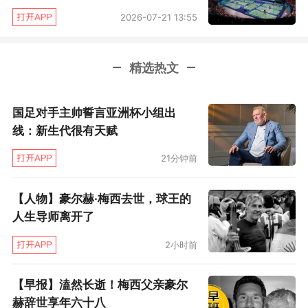
2026-07-21 13:55
集，也谈起了YONEX装备在职业生涯中的重要陪
伴。
精选热文
国羽汤姆斯杯夺冠主力队员陆光祖、翁泓阳亲临
现场，与大家分享了赛场博弈与赛前部署等鲜为
国足对手主帅誓言亚洲杯小组出
人知的细节。
线：新生代很有天赋
21分钟前
网坛新势力持续涌现
【人物】豪尔赫·梅西去世，球王的
从YONEX青少年中成长起来的网坛新秀邓沛恩登
人生导师离开了
台分享，从一名青少年选手向职业网坛迈进，如
2小时前
今已步入大学殿堂，两条轨道并行前行。她在台
上谈到身份转换中的挑战与成长，语气平实。邓
【早报】溘然长逝！梅西父亲豪尔
沛恩的成长轨迹，正是YONEX在青少年网球领域
赫辞世享年六十八